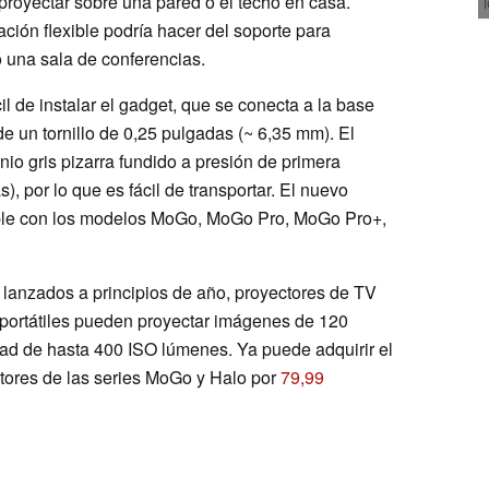
 proyectar sobre una pared o el techo en casa.
ción flexible podría hacer del soporte para
o una sala de conferencias.
l de instalar el gadget, que se conecta a la base
e un tornillo de 0,25 pulgadas (~ 6,35 mm). El
nio gris pizarra fundido a presión de primera
s), por lo que es fácil de transportar. El nuevo
ible con los modelos MoGo, MoGo Pro, MoGo Pro+,
lanzados a principios de año, proyectores de TV
portátiles pueden proyectar imágenes de 120
ad de hasta 400 ISO lúmenes. Ya puede adquirir el
tores de las series MoGo y Halo por
79,99