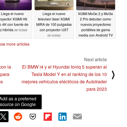
Llega el nuevo
Llega el nuevo
XGIMI MoGo 2 y MoGo
royector XGIMI H6
televisor láser XGIMI
2 Pro debutan como
o 4K con fuente de
MIRA de 100 pulgadas
nuevos proyectores
uz híbrida
con proyector UST
portátiles de gama
08/15/2023
media con Android TV
05/15/2023
11
04/05/2023
ow more articles
Next article
con la
El BMW i4 y el Hyundai Ioniq 5 superan al
⟩
 para
Tesla Model Y en el ranking de los 10
os
mejores vehículos eléctricos de Autotrader
para 2023
Add as a preferred
source on Google