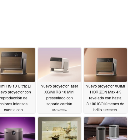
imi RS 10 Ultra: El
Nuevo proyector láser
Nuevo proyector XGIMI
evo proyector con
XGIMI RS 10 Mini
HORIZON Max 4K
reproducción de
presentado con
revelado con hasta
colores intensos
soporte cardán
3.100 ISO lúmenes de
cuenta con
brillo
01/17/2024
01/13/2024
ertificación IMAX
01/21/2024