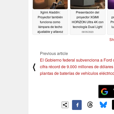
Xgimi Aladdin:
Presentación del
Proyector también
proyector XGIMI
p
funciona como
HORIZON Ultra 4K con
Pr
lámpara de techo
tecnología Dual Light
l
ajustable y altavoz
09/05/2023
01/09/2024
Sh
Previous article
El Gobierno federal subvenciona a Ford 
⟨
cifra récord de 9.000 millones de dólares
plantas de baterías de vehículos eléctric