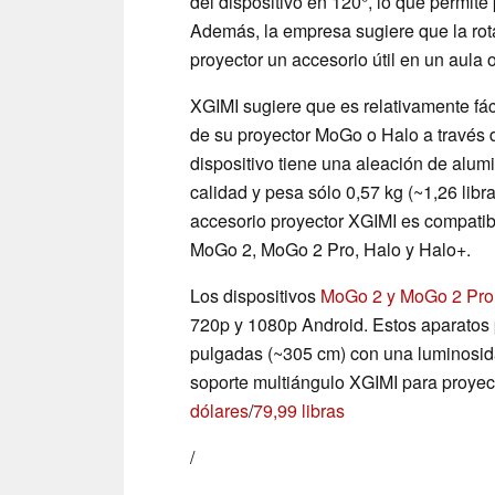
del dispositivo en 120°, lo que permite
Además, la empresa sugiere que la rota
proyector un accesorio útil en un aula 
XGIMI sugiere que es relativamente fáci
de su proyector MoGo o Halo a través d
dispositivo tiene una aleación de alumi
calidad y pesa sólo 0,57 kg (~1,26 libra
accesorio proyector XGIMI es compat
MoGo 2, MoGo 2 Pro, Halo y Halo+.
Los dispositivos
MoGo 2 y MoGo 2 Pro
720p y 1080p Android. Estos aparatos 
pulgadas (~305 cm) con una luminosid
soporte multiángulo XGIMI para proyec
dólares
/
79,99 libras
/