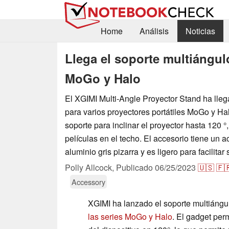
Home
Análisis
Noticias
Llega el soporte multiángul
MoGo y Halo
El XGIMI Multi-Angle Proyector Stand ha lle
para varios proyectores portátiles MoGo y Hal
soporte para inclinar el proyector hasta 120 °,
películas en el techo. El accesorio tiene un
aluminio gris pizarra y es ligero para facilitar 
Polly Allcock,
Publicado
06/25/2023
🇺🇸
🇫
Accessory
XGIMI ha lanzado el soporte multiáng
las series MoGo y Halo
. El gadget perm