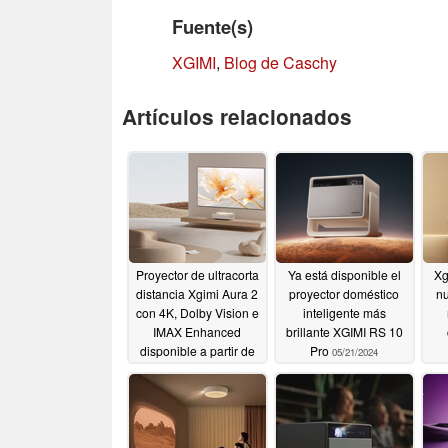
Fuente(s)
XGIMI
,
Blog de Caschy
Artículos relacionados
Proyector de ultracorta
Ya está disponible el
Xg
distancia Xgimi Aura 2
proyector doméstico
nu
con 4K, Dolby Vision e
inteligente más
IMAX Enhanced
brillante XGIMI RS 10
disponible a partir de
Pro
05/21/2024
hoy
c
09/06/2024