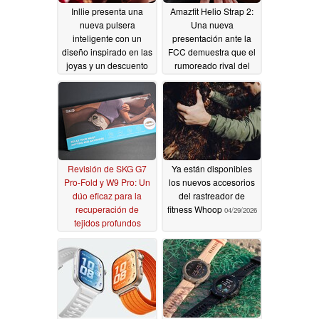
Inllie presenta una
Amazfit Helio Strap 2:
nueva pulsera
Una nueva
inteligente con un
presentación ante la
diseño inspirado en las
FCC demuestra que el
joyas y un descuento
rumoreado rival del
de lanzamiento
Fitbit Air está en
camino
06/09/2026
05/28/2026
Revisión de SKG G7
Ya están disponibles
Pro-Fold y W9 Pro: Un
los nuevos accesorios
dúo eficaz para la
del rastreador de
recuperación de
fitness Whoop
04/29/2026
tejidos profundos
05/06/2026