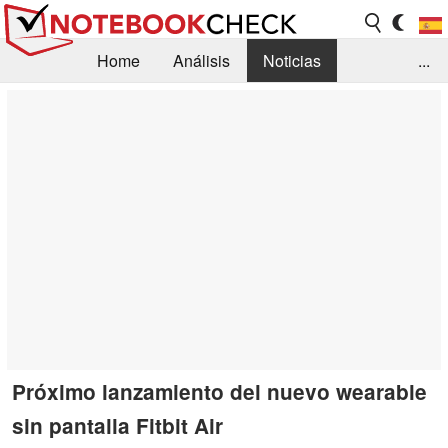
Home
Análisis
Noticias
...
FAQ/Técnica
Biblioteca
Orientación para la Compra
Busca
Contacto
Próximo lanzamiento del nuevo wearable
sin pantalla Fitbit Air