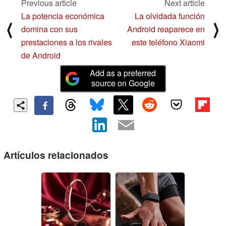
Previous article
Next article
La potencia económica
La olvidada función
⟨
⟩
domina con sus
Android reaparece en
prestaciones a los rivales
este teléfono Xiaomi
de Android
Add as a preferred
source on Google
Artículos relacionados