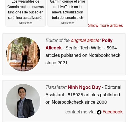
Los wearables de
Garmin corrige el error
Garmin reciben nuevas
de LiveTrack en la
funciones de buceo en
nueva actualización
su última actualización
beta del smartwatch
04/19/2026
04/19/2026
Show more articles
Editor of the
original article
:
Polly
Allcock
- Senior Tech Writer
- 5964
articles published on Notebookcheck
since 2021
Translator:
Ninh Ngoc Duy
- Editorial
Assistant
- 818035 articles published
on Notebookcheck
since 2008
contact me via:
Facebook