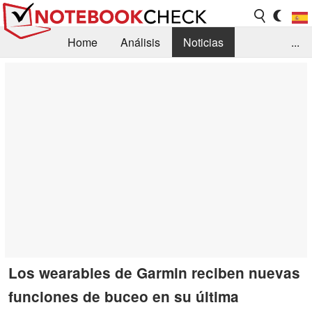
Home
Análisis
Noticias
...
FAQ/Técnica
Biblioteca
Orientación para la Compra
Busca
Contacto
Los wearables de Garmin reciben nuevas
funciones de buceo en su última