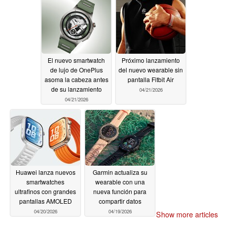
El nuevo smartwatch
Próximo lanzamiento
de lujo de OnePlus
del nuevo wearable sin
asoma la cabeza antes
pantalla Fitbit Air
de su lanzamiento
04/21/2026
04/21/2026
Huawei lanza nuevos
Garmin actualiza su
smartwatches
wearable con una
ultrafinos con grandes
nueva función para
pantallas AMOLED
compartir datos
04/20/2026
04/19/2026
Show more articles