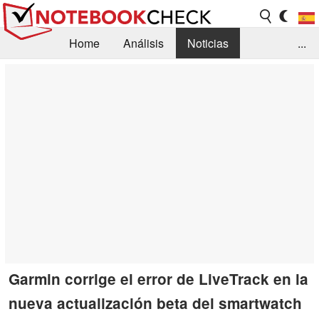
Home
Análisis
Noticias
...
FAQ/Técnica
Biblioteca
Orientación para la Compra
Busca
Contacto
Garmin corrige el error de LiveTrack en la
nueva actualización beta del smartwatch