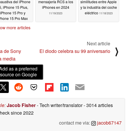
austiva del iPhone
mensajería RCS a los
similitudes entre Apple
5, iPhone 15 Plus,
iPhones en 2024
y la industria del coche
iPhone 15 Pro y
eléctrico
11/19/2023
11/18/2023
Phone 15 Pro Max
11/19/2023
ow more articles
Next article
⟩
la de Sony
El diodo celebra su 99 aniversario
a media
Add as a preferred
source on Google
cle
:
Jacob Fisher
- Tech writer/translator
- 3014 articles
check
since 2022
contact me via:
jacob67147