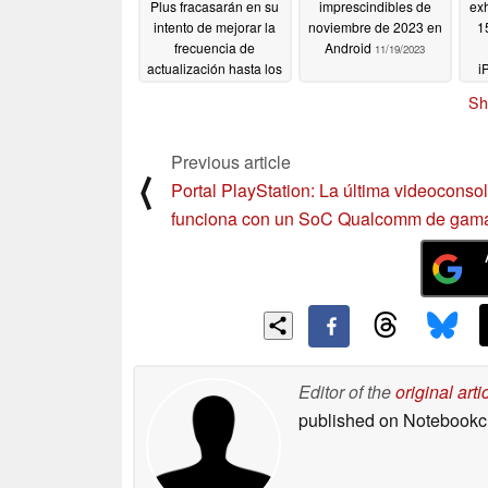
Plus fracasarán en su
imprescindibles de
exh
intento de mejorar la
noviembre de 2023 en
1
frecuencia de
Android
11/19/2023
actualización hasta los
i
90 Hz en 2024
Sh
11/20/2023
Previous article
⟨
Portal PlayStation: La última videoconso
funciona con un SoC Qualcomm de gam
Editor of the
original arti
published on Notebook