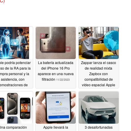
PC)
le podría potenciar
La batería actualizada
Zappar lanza el casco
uso de la RA para la
del iPhone 16 Pro
de realidad mixta
mpra personal y la
aparece en una nueva
Zapbox con
asistencia, con
filtración
compatibilidad de
11/22/2023
emostraciones de
vídeo espacial Apple
oductos en el salón
Vision Pro
11/20/2023
e su casa
11/22/2023
Una comparación
Apple llevará la
3 desafortunadas