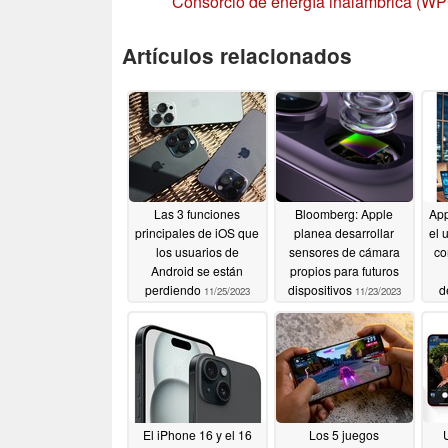
Consorcio de energía inalámbrica (W
Artículos relacionados
Las 3 funciones
Bloomberg: Apple
App
principales de iOS que
planea desarrollar
el 
los usuarios de
sensores de cámara
co
Android se están
propios para futuros
perdiendo
dispositivos
d
11/25/2023
11/23/2023
pr
d
El iPhone 16 y el 16
Los 5 juegos