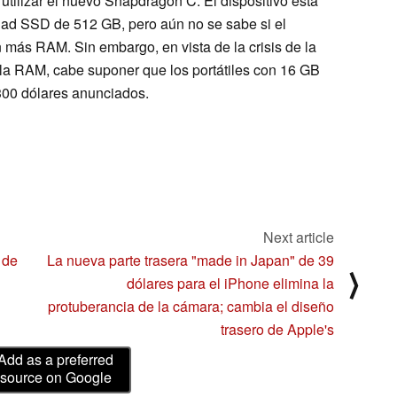
 utilizar el nuevo Snapdragon C. El dispositivo está
ad SSD de 512 GB, pero aún no se sabe si el
más RAM. Sin embargo, en vista de la crisis de la
la RAM, cabe suponer que los portátiles con 16 GB
00 dólares anunciados.
Next article
 de
La nueva parte trasera "made in Japan" de 39
⟩
dólares para el iPhone elimina la
protuberancia de la cámara; cambia el diseño
trasero de Apple's
Add as a preferred
source on Google