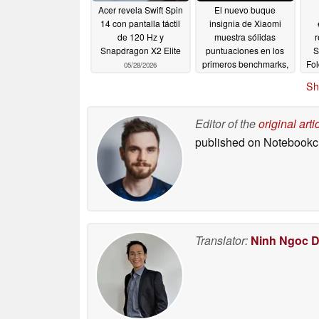
Acer revela Swift Spin
El nuevo buque
14 con pantalla táctil
insignia de Xiaomi
de 120 Hz y
muestra sólidas
r
Snapdragon X2 Elite
puntuaciones en los
S
primeros benchmarks,
Fol
05/28/2026
aventajando al Xiaomi
Sh
17 Ultra
05/20/2026
Editor of the
original arti
published on Notebook
Translator:
Ninh Ngoc 