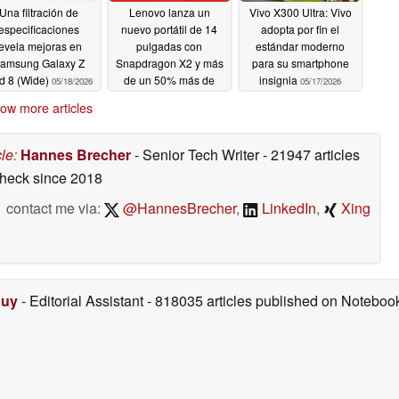
Una filtración de
Lenovo lanza un
Vivo X300 Ultra: Vivo
especificaciones
nuevo portátil de 14
adopta por fin el
evela mejoras en
pulgadas con
estándar moderno
amsung Galaxy Z
Snapdragon X2 y más
para su smartphone
d 8 (Wide)
de un 50% más de
insignia
05/18/2026
05/17/2026
autonomía que el
ow more articles
modelo anterior
05/18/2026
cle
:
Hannes Brecher
- Senior Tech Writer
- 21947 articles
check
since 2018
contact me via:
@HannesBrecher
,
LinkedIn
,
Xing
Duy
- Editorial Assistant
- 818035 articles published on Notebo