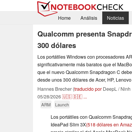
Home
Análisis
Noticias
Qualcomm presenta Snapdra
300 dólares
Los portátiles Windows con procesadores AR
significativamente más baratos que el MacB
que el nuevo Qualcomm Snapdragon C debería
desde unos 300 dólares de Acer, HP, Lenovo 
Hannes Brecher (
traducido por
DeepL / Ninh
05/28/2026
🇺🇸
🇩🇪
...
ARM
Launch
Los portátiles con Qualcomm Snapdra
IdeaPad Slim 3X
(518 dólares en Ama