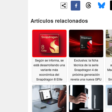
Artículos relacionados
Según se informa, se
Exclusiva: la ficha
está desarrollando una
técnica de la serie
a
variante más
Snapdragon 4 de
Ma
económica del
próxima generación
Snapdragon 8 Elite
revela una nueva GPU
Sn
Gen 5, que podría
Adreno y el proceso de
suponer un respiro
4 nm de TSMC
para los modelos
07/19/2026
insignia de gama
media.
07/23/2026