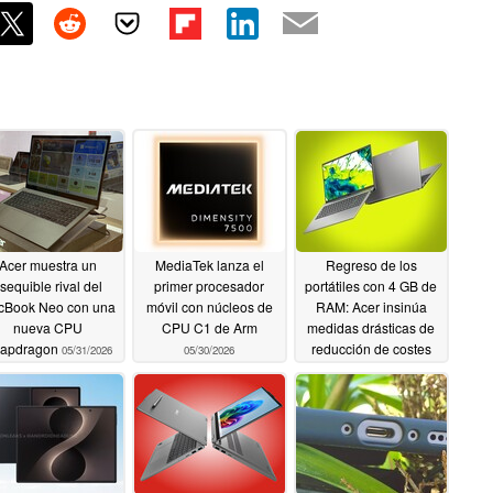
Acer muestra un
MediaTek lanza el
Regreso de los
sequible rival del
primer procesador
portátiles con 4 GB de
cBook Neo con una
móvil con núcleos de
RAM: Acer insinúa
nueva CPU
CPU C1 de Arm
medidas drásticas de
apdragon
reducción de costes
05/31/2026
05/30/2026
05/29/2026