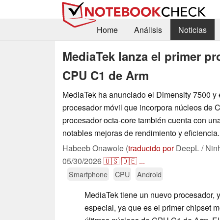
Home
Análisis
Noticias
MediaTek lanza el primer p
CPU C1 de Arm
MediaTek ha anunciado el Dimensity 7500 y e
procesador móvil que incorpora núcleos de 
procesador octa-core también cuenta con un
notables mejoras de rendimiento y eficiencia.
Habeeb Onawole (
traducido por
DeepL / Nin
05/30/2026
🇺🇸
🇩🇪
...
Smartphone
CPU
Android
MediaTek tiene un nuevo procesador, y
especial, ya que es el primer chipset m