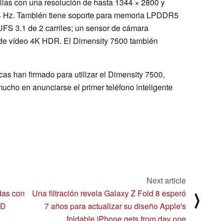
llas con una resolución de hasta 1344 × 2800 y
44 Hz. También tiene soporte para memoria LPDDR5
S 3.1 de 2 carriles; un sensor de cámara
 de vídeo 4K HDR. El Dimensity 7500 también
s han firmado para utilizar el Dimensity 7500,
ucho en anunciarse el primer teléfono inteligente
Next article
das con
Una filtración revela Galaxy Z Fold 8 esperó
⟩
MD
7 años para actualizar su diseño Apple's
foldable iPhone gets from day one