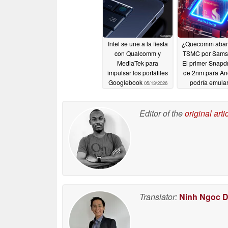
Intel se une a la fiesta
¿Quecomm aba
con Qualcomm y
TSMC por Sam
MediaTek para
El primer Snapd
impulsar los portátiles
de 2nm para An
Googlebook
podría emular
05/13/2026
Exynos
04/22/
Editor of the
original arti
Translator:
Ninh Ngoc 