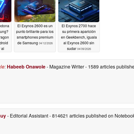
ndona
El Exynos 2600 es un
El Exynos 2700 hace
sung?
punto brillante para los
su primera aparición
ragon
smartphones premium
en Geekbench, iguala
droid
de Samsung
al Exynos 2600 sin
04/12/2026
 al
sudar
04/09/2026
2026
cle
:
Habeeb Onawole
- Magazine Writer
- 1589 articles publis
Duy
- Editorial Assistant
- 814621 articles published on Notebo