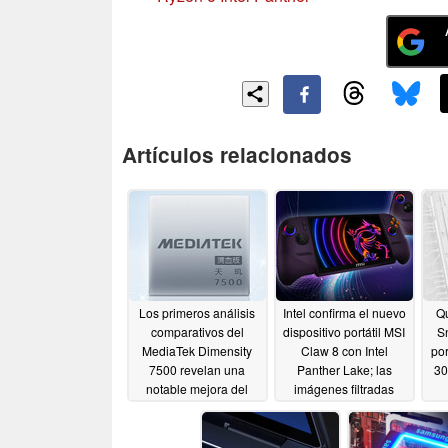
Artículos relacionados
Los primeros análisis
Intel confirma el nuevo
Q
comparativos del
dispositivo portátil MSI
S
MediaTek Dimensity
Claw 8 con Intel
po
7500 revelan una
Panther Lake; las
30
notable mejora del
imágenes filtradas
rendimiento de la CPU
revelan un rediseño
radical
05/31/2026
05/29/2026