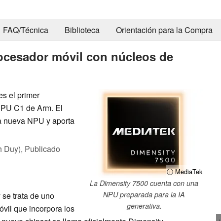
FAQ/Técnica
Biblioteca
Orientación para la Compra
rocesador móvil con núcleos de
s el primer
CPU C1 de Arm. El
a nueva NPU y aporta
h Duy),
Publicado
ⓘ MediaTek
La Dimensity 7500 cuenta con una
NPU preparada para la IA
 se trata de uno
generativa.
óvil que incorpora los