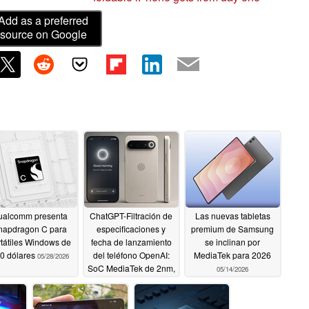
Add as a preferred
source on Google
ualcomm presenta
ChatGPT-Filtración de
Las nuevas tabletas
napdragon C para
especificaciones y
premium de Samsung
rtátiles Windows de
fecha de lanzamiento
se inclinan por
0 dólares
del teléfono OpenAI:
MediaTek para 2026
05/28/2026
SoC MediaTek de 2nm,
05/14/2026
RAM LPDDR6,
almacenamiento UFS
5.0, etc
05/20/2026