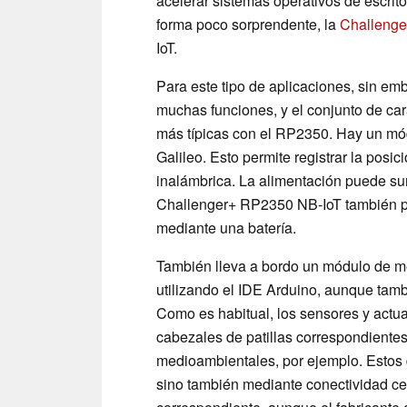
acelerar sistemas operativos de escrit
forma poco sorprendente, la
Challenge
IoT.
Para este tipo de aplicaciones, sin em
muchas funciones, y el conjunto de car
más típicas con el RP2350. Hay un mó
Galileo. Esto permite registrar la posi
inalámbrica. La alimentación puede su
Challenger+ RP2350 NB-IoT también p
mediante una batería.
También lleva a bordo un módulo de m
utilizando el IDE Arduino, aunque tam
Como es habitual, los sensores y actu
cabezales de patillas correspondientes.
medioambientales, por ejemplo. Estos d
sino también mediante conectividad celu