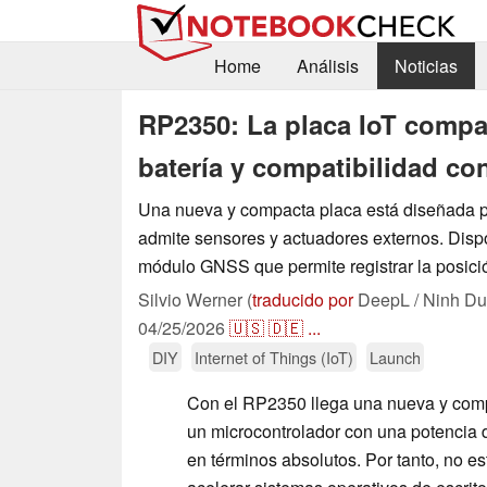
Home
Análisis
Noticias
RP2350: La placa IoT compa
batería y compatibilidad co
Una nueva y compacta placa está diseñada p
admite sensores y actuadores externos. Disp
módulo GNSS que permite registrar la posic
Silvio Werner (
traducido por
DeepL / Ninh Du
04/25/2026
🇺🇸
🇩🇪
...
DIY
Internet of Things (IoT)
Launch
Con el RP2350 llega una nueva y compa
un microcontrolador con una potencia 
en términos absolutos. Por tanto, no e