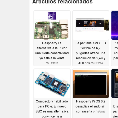
Artículos relacionados
Raspberry La
La pantalla AMOLED
Pi 
alternativa a la Pi con
flexible de 6,7
mó
una fuerte conectividad
pulgadas ofrece una
co
ya está a la venta
resolución de 2,4K y
pan
450 nits
05/12/2026
05/12/2026
Compacto y habilitado
Raspberry Pi OS 6.2
para PCIe: El nuevo
desactiva el sudo sin
Dis
SBC es una alternativa
contraseña
pan
04/15/2026
convincente a
vie