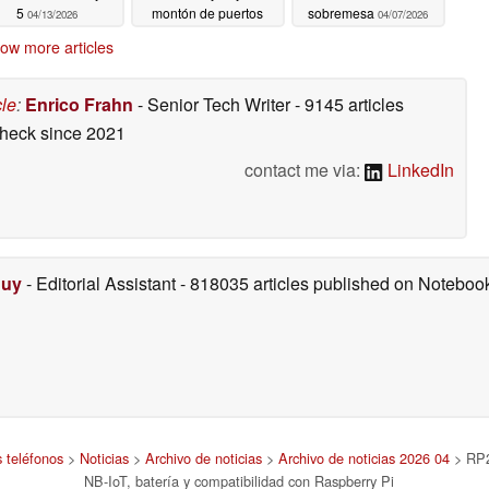
5
montón de puertos
sobremesa
04/13/2026
04/07/2026
04/07/2026
ow more articles
cle
:
Enrico Frahn
- Senior Tech Writer
- 9145 articles
check
since 2021
contact me via:
LinkedIn
Duy
- Editorial Assistant
- 818035 articles published on Notebo
s teléfonos
>
Noticias
>
Archivo de noticias
>
Archivo de noticias 2026 04
> RP2
NB-IoT, batería y compatibilidad con Raspberry Pi