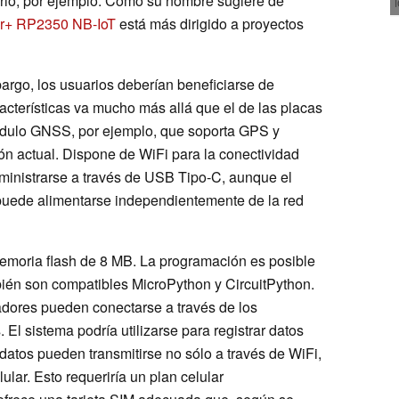
orio, por ejemplo. Como su nombre sugiere de
r+ RP2350 NB-IoT
está más dirigido a proyectos
bargo, los usuarios deberían beneficiarse de
acterísticas va mucho más allá que el de las placas
dulo GNSS, por ejemplo, que soporta GPS y
ción actual. Dispone de WiFi para la conectividad
ministrarse a través de USB Tipo-C, aunque el
uede alimentarse independientemente de la red
emoria flash de 8 MB. La programación es posible
bién son compatibles MicroPython y CircuitPython.
adores pueden conectarse a través de los
 El sistema podría utilizarse para registrar datos
atos pueden transmitirse no sólo a través de WiFi,
lar. Esto requeriría un plan celular