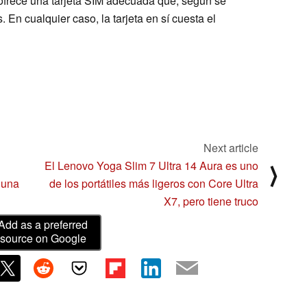
 ofrece una tarjeta SIM adecuada que, según se
 En cualquier caso, la tarjeta en sí cuesta el
Next article
El Lenovo Yoga Slim 7 Ultra 14 Aura es uno
⟩
 una
de los portátiles más ligeros con Core Ultra
X7, pero tiene truco
Add as a preferred
source on Google