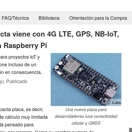
FAQ/Técnica
Biblioteca
Orientación para la Compra
cta viene con 4G LTE, GPS, NB-IoT,
n Raspberry Pi
ara proyectos IoT y
one incluso de un
ión en consecuencia.
y),
Publicado
ⓘ iLabs
cta placa, es decir,
Una nueva placa para
desarrolladores luce conectividad
de cálculo muy limitada
celular y GNSS
stá pensado para