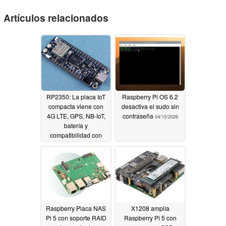
Artículos relacionados
RP2350: La placa IoT
Raspberry Pi OS 6.2
compacta viene con
desactiva el sudo sin
4G LTE, GPS, NB-IoT,
contraseña
04/15/2026
batería y
compatibilidad con
Raspberry Pi
04/25/2026
Raspberry Placa NAS
X1208 amplía
Pi 5 con soporte RAID
Raspberry Pi 5 con