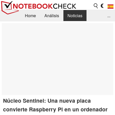
Home
Análisis
Noticias
...
FAQ/Técnica
Biblioteca
Orientación para la Compra
Busca
Contacto
Núcleo Sentinel: Una nueva placa
convierte Raspberry Pi en un ordenador