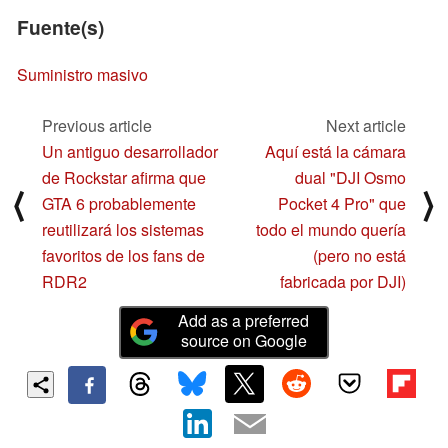
Fuente(s)
Suministro masivo
Previous article
Next article
Un antiguo desarrollador
Aquí está la cámara
de Rockstar afirma que
dual "DJI Osmo
⟨
⟩
GTA 6 probablemente
Pocket 4 Pro" que
reutilizará los sistemas
todo el mundo quería
favoritos de los fans de
(pero no está
RDR2
fabricada por DJI)
Add as a preferred
source on Google