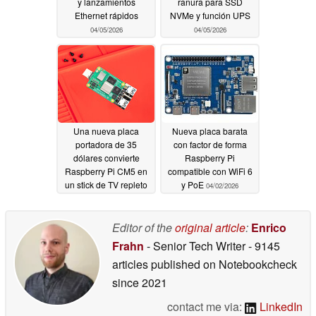
y lanzamientos
ranura para SSD
Ethernet rápidos
NVMe y función UPS
04/05/2026
04/05/2026
Una nueva placa
Nueva placa barata
portadora de 35
con factor de forma
dólares convierte
Raspberry Pi
Raspberry Pi CM5 en
compatible con WiFi 6
un stick de TV repleto
y PoE
04/02/2026
de funciones
04/04/2026
Editor of the
original article
:
Enrico
Frahn
- Senior Tech Writer
- 9145
articles published on Notebookcheck
since 2021
contact me via:
LinkedIn