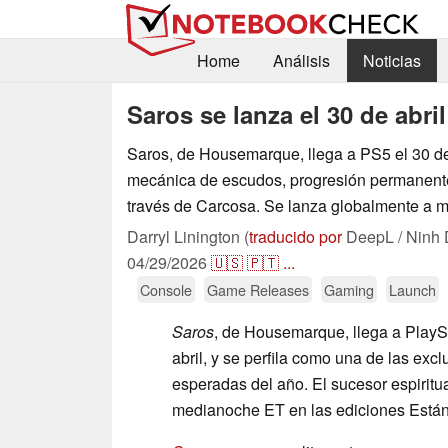
Home
Análisis
Noticias
Saros se lanza el 30 de abri
Saros, de Housemarque, llega a PS5 el 30 de
mecánica de escudos, progresión permanent
través de Carcosa. Se lanza globalmente a 
Darryl Linington (
traducido por
DeepL / Ninh 
04/29/2026
🇺🇸
🇵🇹
...
Console
Game Releases
Gaming
Launch
Saros
, de Housemarque, llega a PlayS
abril, y se perfila como una de las ex
esperadas del año. El sucesor espiritu
medianoche ET en las ediciones Estánd