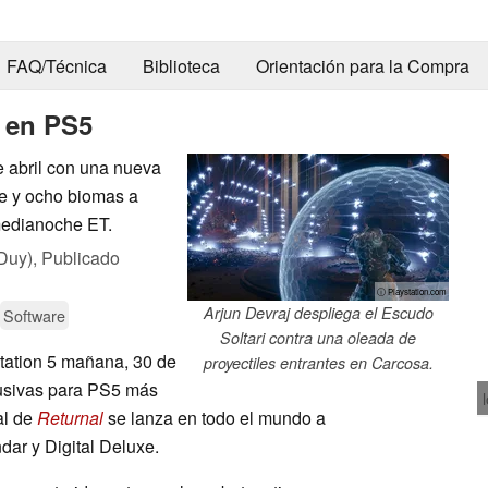
FAQ/Técnica
Biblioteca
Orientación para la Compra
l en PS5
 abril con una nueva
e y ocho biomas a
medianoche ET.
Duy),
Publicado
ⓘ Playstation.com
Arjun Devraj despliega el Escudo
Software
Soltari contra una oleada de
tation 5 mañana, 30 de
proyectiles entrantes en Carcosa.
clusivas para PS5 más
al de
Returnal
se lanza en todo el mundo a
ar y Digital Deluxe.