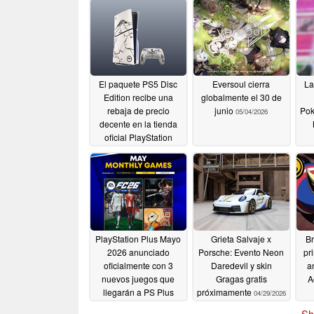
El paquete PS5 Disc
Eversoul cierra
La
Edition recibe una
globalmente el 30 de
rebaja de precio
junio
Pok
05/04/2026
decente en la tienda
oficial PlayStation
Store
05/08/2026
PlayStation Plus Mayo
Grieta Salvaje x
Br
2026 anunciado
Porsche: Evento Neon
pr
oficialmente con 3
Daredevil y skin
a
nuevos juegos que
Gragas gratis
A
llegarán a PS Plus
próximamente
04/29/2026
04/30/2026
Sh