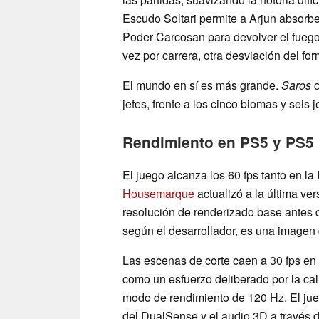
Escudo Soltari permite a Arjun absorbe
Poder Carcosan para devolver el fuego
vez por carrera, otra desviación del f
El mundo en sí es más grande.
Saros
c
jefes, frente a los cinco biomas y seis 
Rendimiento en PS5 y PS5
El juego alcanza los 60 fps tanto en 
Housemarque
actualizó a la última v
resolución de renderizado base antes d
según el desarrollador, es una imagen di
Las escenas de corte caen a 30 fps e
como un esfuerzo deliberado por la cal
modo de rendimiento de 120 Hz. El jue
del DualSense y el audio 3D a través 