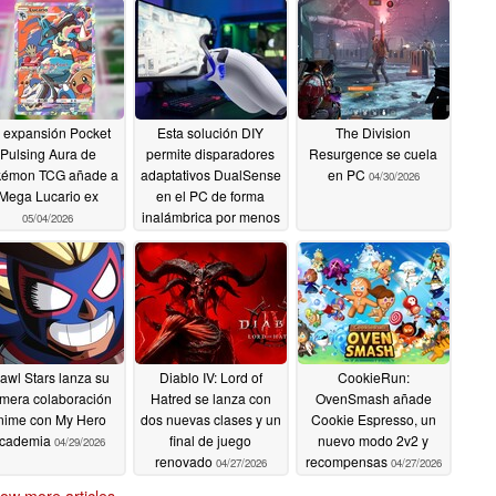
 expansión Pocket
Esta solución DIY
The Division
Pulsing Aura de
permite disparadores
Resurgence se cuela
émon TCG añade a
adaptativos DualSense
en PC
04/30/2026
Mega Lucario ex
en el PC de forma
inalámbrica por menos
05/04/2026
de 10 dólares
05/01/2026
awl Stars lanza su
Diablo IV: Lord of
CookieRun:
imera colaboración
Hatred se lanza con
OvenSmash añade
nime con My Hero
dos nuevas clases y un
Cookie Espresso, un
cademia
final de juego
nuevo modo 2v2 y
04/29/2026
renovado
recompensas
04/27/2026
04/27/2026
ow more articles