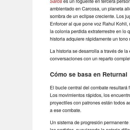
Saros
es un roguelite en tercera person
ambientado en Carcosa, un planeta ali
sombra de un eclipse creciente. Los ju
Enforcer al que pone voz Rahul Kohli
la colonia perdida extraterrestre en l
historia adquiere rápidamente un tono
La historia se desarrolla a través de la
conversaciones con un reparto complet
Cómo se basa en Returnal
El bucle central del combate resultará
Los movimientos rápidos, los encuentr
proyectiles con patrones están todos a
a ese combate.
Un sistema de progresión permanente pe
las partidas, suavizando la notoria difi