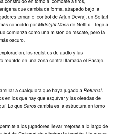
a construido en torno al combate a tiros,
enígena que cambia de forma, atrapado bajo la
gadores toman el control de Arjun Devraj, un Soltari
, más conocido por
Midnight Mass
de Netflix. Llega a
o que comienza como una misión de rescate, pero la
 más oscuro.
 exploración, los registros de audio y las
o reunido en una zona central llamada el Pasaje.
 familiar a cualquiera que haya jugado a
Returnal
.
os en los que hay que esquivar y las oleadas de
quí. Lo que
Saros
cambia es la estructura en torno
rmite a los jugadores llevar mejoras a lo largo de
cultad de
Returnal
sin eliminar la tensión. Un nuevo