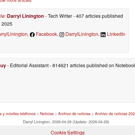
cle
:
Darryl Linington
- Tech Writer
- 407 articles published
 2025
rylLinington
,
Facebook
,
DarrylLinington
,
LinkedIn
Duy
- Editorial Assistant
- 814621 articles published on Notebo
s y móviles teléfonos
>
Noticias
>
Archivo de noticias
>
Archivo de noticias 20
Darryl Linington, 2026-04-29 (Update: 2026-04-29)
Cookie Settings