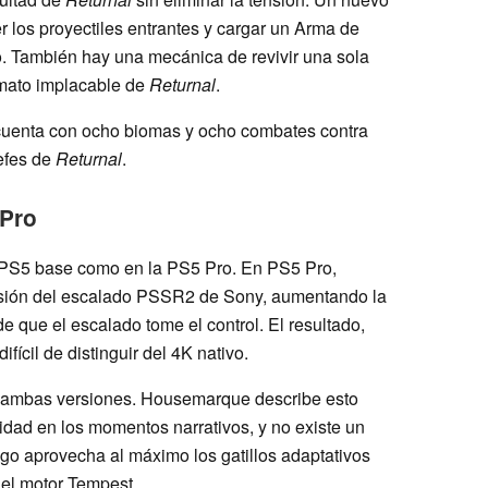
r los proyectiles entrantes y cargar un Arma de
. También hay una mecánica de revivir una sola
ormato implacable de
Returnal
.
uenta con ocho biomas y ocho combates contra
jefes de
Returnal
.
 Pro
la PS5 base como en la PS5 Pro. En PS5 Pro,
ersión del escalado PSSR2 de Sony, aumentando la
e que el escalado tome el control. El resultado,
fícil de distinguir del 4K nativo.
n ambas versiones. Housemarque describe esto
idad en los momentos narrativos, y no existe un
go aprovecha al máximo los gatillos adaptativos
del motor Tempest.