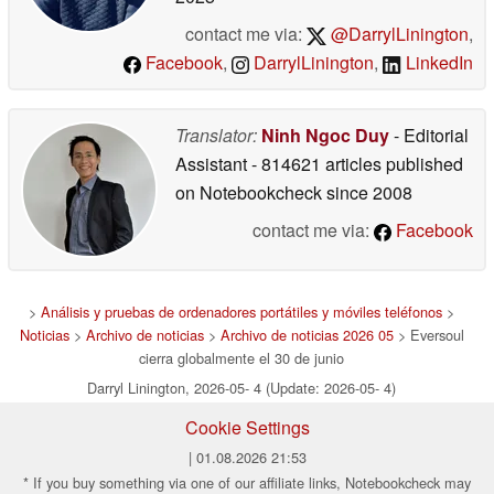
contact me via:
@DarrylLinington
,
Facebook
,
DarrylLinington
,
LinkedIn
Translator:
Ninh Ngoc Duy
- Editorial
Assistant
- 814621 articles published
on Notebookcheck
since 2008
contact me via:
Facebook
>
Análisis y pruebas de ordenadores portátiles y móviles teléfonos
>
Noticias
>
Archivo de noticias
>
Archivo de noticias 2026 05
> Eversoul
cierra globalmente el 30 de junio
Darryl Linington, 2026-05- 4 (Update: 2026-05- 4)
Cookie Settings
| 01.08.2026 21:53
* If you buy something via one of our affiliate links, Notebookcheck may