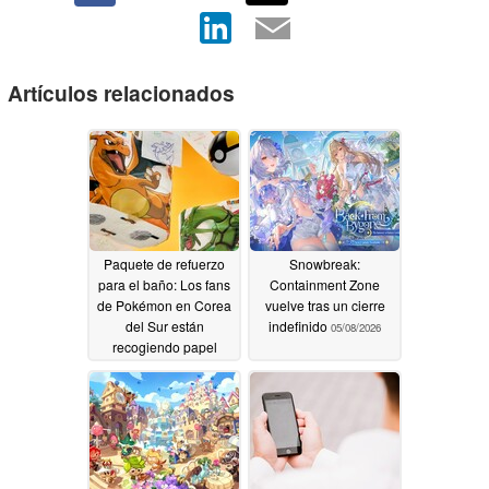
Artículos relacionados
Paquete de refuerzo
Snowbreak:
para el baño: Los fans
Containment Zone
de Pokémon en Corea
vuelve tras un cierre
del Sur están
indefinido
05/08/2026
recogiendo papel
higiénico
05/08/2026