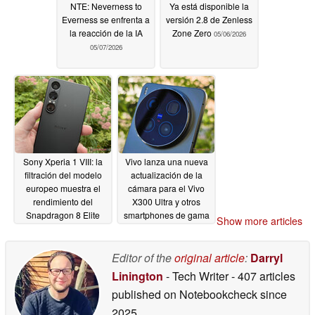
NTE: Neverness to
Ya está disponible la
Everness se enfrenta a
versión 2.8 de Zenless
la reacción de la IA
Zone Zero
05/06/2026
05/07/2026
Sony Xperia 1 VIII: la
Vivo lanza una nueva
filtración del modelo
actualización de la
europeo muestra el
cámara para el Vivo
rendimiento del
X300 Ultra y otros
Snapdragon 8 Elite
smartphones de gama
Show more articles
Gen 5 pero sólo 12 GB
alta
05/06/2026
de RAM
05/06/2026
Editor of the
original article
:
Darryl
Linington
- Tech Writer
- 407 articles
published on Notebookcheck
since
2025