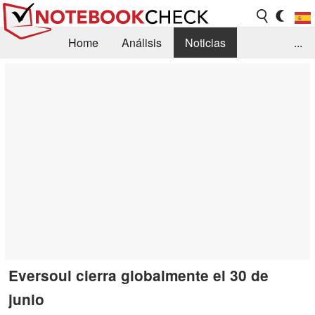
Home
Análisis
Noticias
...
FAQ/Técnica
Biblioteca
Orientación para la Compra
Busca
Contacto
Eversoul cierra globalmente el 30 de
junio