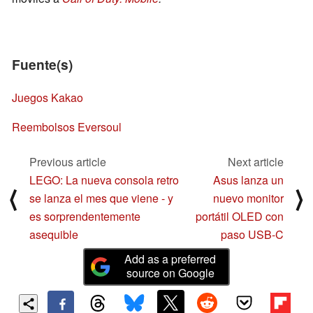
Fuente(s)
Juegos Kakao
Reembolsos Eversoul
Previous article
Next article
LEGO: La nueva consola retro
Asus lanza un
⟨
⟩
se lanza el mes que viene - y
nuevo monitor
es sorprendentemente
portátil OLED con
asequible
paso USB-C
Add as a preferred
source on Google