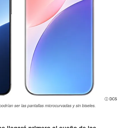
ⓘ DCS
odrían ser las pantallas microcurvadas y sin biseles.
s llegará primero al sueño de las