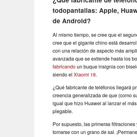
todopantallas: Apple, Huaw
de Android?
Al mismo tiempo, se cree que el segun
cree que el gigante chino está desarr
con una relación de aspecto más ampli
avanzada que se extiende hasta los bor
fabricando
un buque insignia con bise
siendo el
Xiaomi 18
.
¿Qué fabricante de teléfonos llegará p
creencia generalizada de que (como sue
igual que hizo Huawei al lanzar el má
plegable.
Por supuesto, las primeras filtracione
tomarse con un grano de sal. ¡Permanez