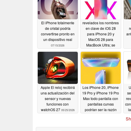
El iPhone totalmente
revelados los nombres
de cristal podría
en clave de iOS 28
r
convertirse pronto en
para iPhone 20 y
an
un dispositivo real
MacOS 28 para
MacBook Ultra; se
07/15/2026
anuncia un gran
rediseño
06/01/2026
Apple El reloj recibirá
Los iPhone 20, iPhone
U
una actualización del
19 Pro y iPhone 19 Pro
se
sensor y nuevas
Max todo pantalla con
re
funciones con
pantallas curvas
con
watchOS 27
podrían ser la razón
l
05/25/2026
para saltarse el iPhone
Sh
18 Pro
05/21/2026