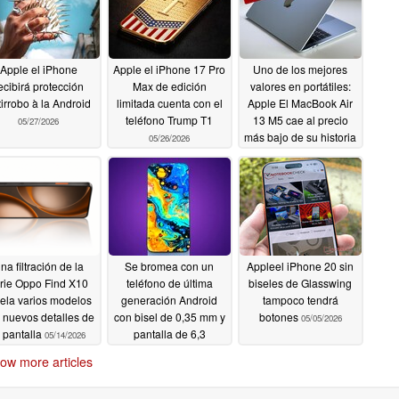
Apple el iPhone
Apple el iPhone 17 Pro
Uno de los mejores
ecibirá protección
Max de edición
valores en portátiles:
tirrobo à la Android
limitada cuenta con el
Apple El MacBook Air
teléfono Trump T1
13 M5 cae al precio
05/27/2026
más bajo de su historia
05/26/2026
tras un descuento del
18
05/25/2026
na filtración de la
Se bromea con un
Appleel iPhone 20 sin
rie Oppo Find X10
teléfono de última
biseles de Glasswing
vela varios modelos
generación Android
tampoco tendrá
 nuevos detalles de
con bisel de 0,35 mm y
botones
05/05/2026
a pantalla
pantalla de 6,3
05/14/2026
pulgadas a 240 Hz; no
ow more articles
es el Pixel 11a
05/10/2026