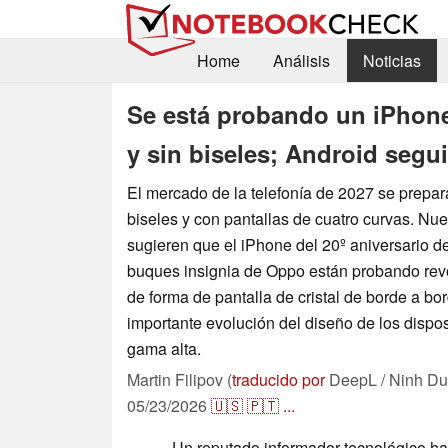
Home
Análisis
Noticias
Se está probando un iPhone
y sin biseles; Android segu
El mercado de la telefonía de 2027 se prepara
biseles y con pantallas de cuatro curvas. Nue
sugieren que el iPhone del 20º aniversario d
buques insignia de Oppo están probando revo
de forma de pantalla de cristal de borde a b
importante evolución del diseño de los dispos
gama alta.
Martin Filipov (
traducido por
DeepL / Ninh Du
05/23/2026
🇺🇸
🇵🇹
...
Un reputado informador tecnológico h