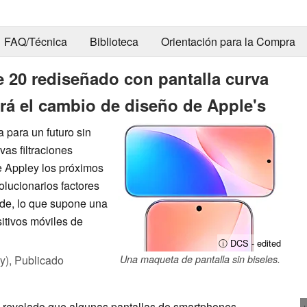
FAQ/Técnica
Biblioteca
Orientación para la Compra
 20 rediseñado con pantalla curva
irá el cambio de diseño de Apple's
 para un futuro sin
vas filtraciones
e Appley los próximos
lucionarios factores
orde, lo que supone una
itivos móviles de
ⓘ DCS - edited
y),
Publicado
Una maqueta de pantalla sin biseles.
a revelado que algunas pantallas de smartphones