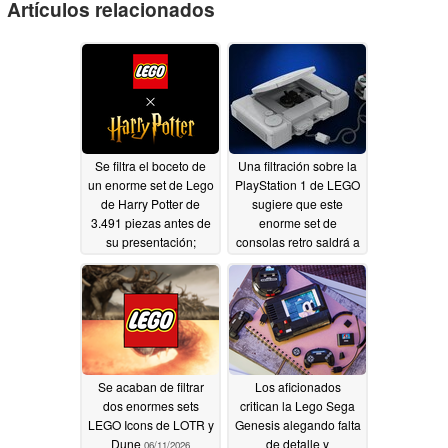
Artículos relacionados
Se filtra el boceto de
Una filtración sobre la
un enorme set de Lego
PlayStation 1 de LEGO
de Harry Potter de
sugiere que este
3.491 piezas antes de
enorme set de
su presentación;
consolas retro saldrá a
cuesta 450 dólares
la venta en diciembre
de 2026
07/30/2026
06/22/2026
Se acaban de filtrar
Los aficionados
dos enormes sets
critican la Lego Sega
LEGO Icons de LOTR y
Genesis alegando falta
Dune
de detalle y
06/11/2026