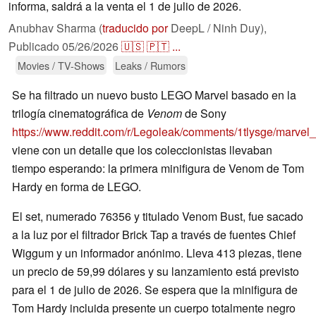
informa, saldrá a la venta el 1 de julio de 2026.
Anubhav Sharma (
traducido por
DeepL / Ninh Duy),
Publicado
05/26/2026
🇺🇸
🇵🇹
...
Movies / TV-Shows
Leaks / Rumors
Se ha filtrado un nuevo busto LEGO Marvel basado en la
trilogía cinematográfica de
Venom
de Sony
https://www.reddit.com/r/Legoleak/comments/1tlysge/marv
viene con un detalle que los coleccionistas llevaban
tiempo esperando: la primera minifigura de Venom de Tom
Hardy en forma de LEGO.
El set, numerado 76356 y titulado Venom Bust, fue sacado
a la luz por el filtrador Brick Tap a través de fuentes Chief
Wiggum y un informador anónimo. Lleva 413 piezas, tiene
un precio de 59,99 dólares y su lanzamiento está previsto
para el 1 de julio de 2026. Se espera que la minifigura de
Tom Hardy incluida presente un cuerpo totalmente negro