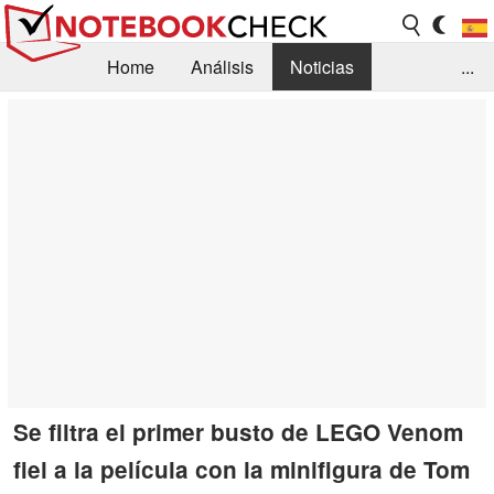
Home
Análisis
Noticias
...
FAQ/Técnica
Biblioteca
Orientación para la Compra
Busca
Contacto
Se filtra el primer busto de LEGO Venom
fiel a la película con la minifigura de Tom