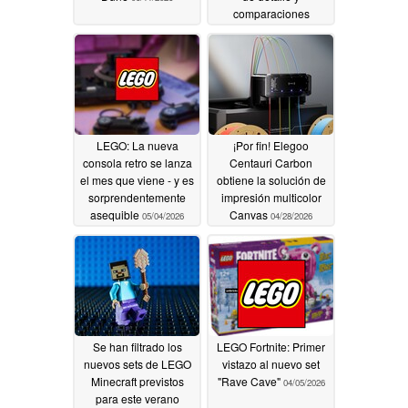
comparaciones
desfavorables con el
juego de NES
05/05/2026
LEGO: La nueva
¡Por fin! Elegoo
consola retro se lanza
Centauri Carbon
el mes que viene - y es
obtiene la solución de
sorprendentemente
impresión multicolor
asequible
Canvas
05/04/2026
04/28/2026
Se han filtrado los
LEGO Fortnite: Primer
nuevos sets de LEGO
vistazo al nuevo set
Minecraft previstos
"Rave Cave"
04/05/2026
para este verano