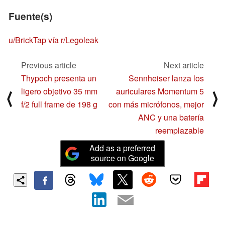
Fuente(s)
u/BrickTap vía r/Legoleak
Previous article
Next article
Thypoch presenta un
Sennheiser lanza los
ligero objetivo 35 mm
auriculares Momentum 5
⟨
⟩
f/2 full frame de 198 g
con más micrófonos, mejor
ANC y una batería
reemplazable
Add as a preferred
source on Google