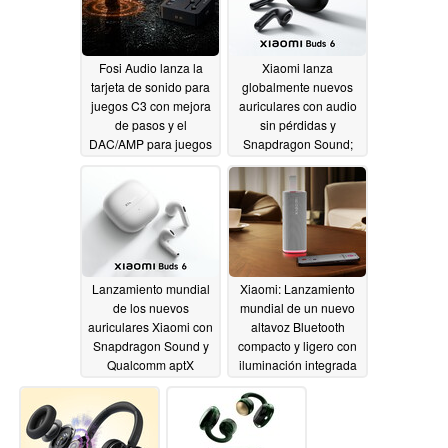
Fosi Audio lanza la
Xiaomi lanza
tarjeta de sonido para
globalmente nuevos
juegos C3 con mejora
auriculares con audio
de pasos y el
sin pérdidas y
DAC/AMP para juegos
Snapdragon Sound;
K7
precio más barato
05/29/2026
confirmado en Europa
05/28/2026
Lanzamiento mundial
Xiaomi: Lanzamiento
de los nuevos
mundial de un nuevo
auriculares Xiaomi con
altavoz Bluetooth
Snapdragon Sound y
compacto y ligero con
Qualcomm aptX
iluminación integrada
Lossless
05/27/2026
05/27/2026