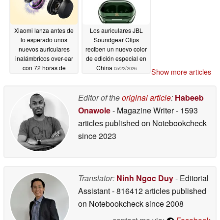
Xiaomi lanza antes de
Los auriculares JBL
lo esperado unos
Soundgear Clips
nuevos auriculares
reciben un nuevo color
inalámbricos over-ear
de edición especial en
con 72 horas de
China
05/22/2026
Show more articles
autonomía
05/26/2026
Editor of the
original article
:
Habeeb
Onawole
- Magazine Writer
- 1593
articles published on Notebookcheck
since 2023
Translator:
Ninh Ngoc Duy
- Editorial
Assistant
- 816412 articles published
on Notebookcheck
since 2008