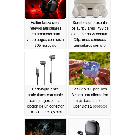
Edifier lanza unos
Sennheiser presenta
nuevos auriculares
los auriculares TWS de
inalámbricos para
oído abierto Accentum
videojuegos con hasta
Clip: unos cómodos
305 horas de
auriculares con clip
autonomía
que ofrecen
07/02/2026
reproducción de audio
de alta resolución
06/19/2026
RedMagic lanza
Los Shokz OpenDots
auriculares con cable
Air son una alternativa
para juegos con la
más barata a los
opción de un conector
OpenDots 2
06/05/2026
USB-C o de 3,5 mm
06/08/2026