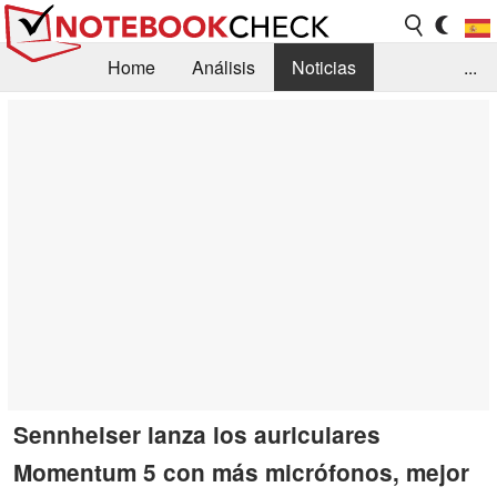
Home
Análisis
Noticias
...
FAQ/Técnica
Biblioteca
Orientación para la Compra
Busca
Contacto
Sennheiser lanza los auriculares
Momentum 5 con más micrófonos, mejor