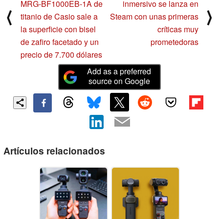
MRG-BF1000EB-1A de
inmersivo se lanza en
⟨
⟩
titanio de Casio sale a
Steam con unas primeras
la superficie con bisel
críticas muy
de zafiro facetado y un
prometedoras
precio de 7.700 dólares
Add as a preferred
source on Google
Artículos relacionados