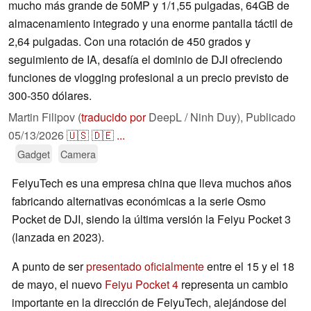
mucho más grande de 50MP y 1/1,55 pulgadas, 64GB de
almacenamiento integrado y una enorme pantalla táctil de
2,64 pulgadas. Con una rotación de 450 grados y
seguimiento de IA, desafía el dominio de DJI ofreciendo
funciones de vlogging profesional a un precio previsto de
300-350 dólares.
Martin Filipov (
traducido por
DeepL / Ninh Duy),
Publicado
05/13/2026
🇺🇸
🇩🇪
...
Gadget
Camera
FeiyuTech es una empresa china que lleva muchos años
fabricando alternativas económicas a la serie Osmo
Pocket de DJI, siendo la última versión la Feiyu Pocket 3
(lanzada en 2023).
A punto de ser
presentado oficialmente
entre el 15 y el 18
de mayo, el nuevo
Feiyu Pocket 4
representa un cambio
importante en la dirección de FeiyuTech, alejándose del