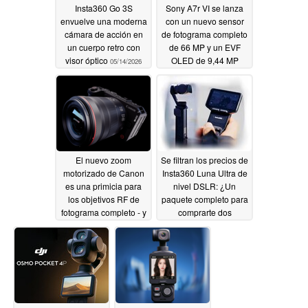
Insta360 Go 3S
Sony A7r VI se lanza
envuelve una moderna
con un nuevo sensor
cámara de acción en
de fotograma completo
un cuerpo retro con
de 66 MP y un EVF
visor óptico
OLED de 9,44 MP
05/14/2026
05/14/2026
El nuevo zoom
Se filtran los precios de
motorizado de Canon
Insta360 Luna Ultra de
es una primicia para
nivel DSLR: ¿Un
los objetivos RF de
paquete completo para
fotograma completo - y
comprarte dos
se envía con la nueva
cámaras DJI Osmo
cámara R6 V
Pocket 3?
05/14/2026
05/12/2026