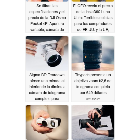
Se filtran las
El CEO revela el precio
especificaciones y el
de la Insta360 Luna
precio de la DJI Osmo
Ultra: Terribles noticias
Pocket 4P: Apertura
para los compradores
variable, cámara de
de EE.UU. y la UE;
48MP con zoom, D-
buenas noticias para la
Log 2
Osmo Pocket 4
05/17/2026
05/16/2026
Sigma BF: Teardown
Thypoch presenta un
ofrece una mirada al
objetivo zoom f/2,8 de
interior de la diminuta
fotograma completo
cámara de fotograma
por 649 dólares
completo para
05/14/2026
minimalistas
05/15/2026