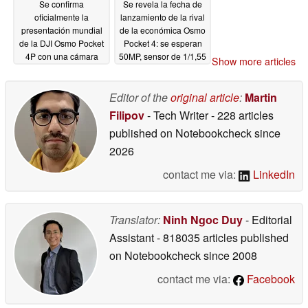
Se confirma
Se revela la fecha de
oficialmente la
lanzamiento de la rival
presentación mundial
de la económica Osmo
de la DJI Osmo Pocket
Pocket 4: se esperan
4P con una cámara
50MP, sensor de 1/1,55
Show more articles
teleobjetivo de 70 mm
pulgadas y un diseño
"nueva obra maestra
de pantalla único
Editor of the
original article
:
Martin
05/11/2026
05/11/2026
Filipov
- Tech Writer
- 228 articles
published on Notebookcheck
since
2026
contact me via:
LinkedIn
Translator:
Ninh Ngoc Duy
- Editorial
Assistant
- 818035 articles published
on Notebookcheck
since 2008
contact me via:
Facebook