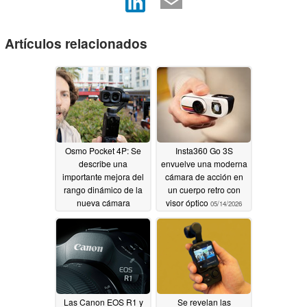
Artículos relacionados
Osmo Pocket 4P: Se
Insta360 Go 3S
describe una
envuelve una moderna
importante mejora del
cámara de acción en
rango dinámico de la
un cuerpo retro con
nueva cámara
visor óptico
05/14/2026
vlogging de DJI antes
de su lanzamiento
oficial
05/16/2026
Las Canon EOS R1 y
Se revelan las