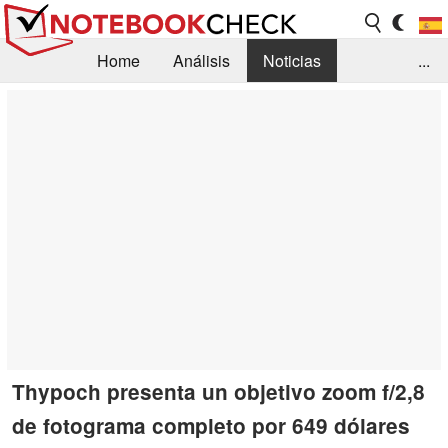
Home
Análisis
Noticias
...
FAQ/Técnica
Biblioteca
Orientación para la Compra
Busca
Contacto
Thypoch presenta un objetivo zoom f/2,8
de fotograma completo por 649 dólares