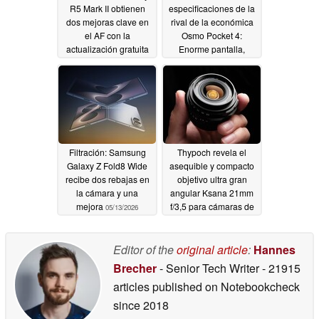
R5 Mark II obtienen
especificaciones de la
dos mejoras clave en
rival de la económica
el AF con la
Osmo Pocket 4:
actualización gratuita
Enorme pantalla,
del firmware
cámara de 50MP,
05/14/2026
seguimiento AI, zoom
4x, almacenamiento de
64GB
05/13/2026
Filtración: Samsung
Thypoch revela el
Galaxy Z Fold8 Wide
asequible y compacto
recibe dos rebajas en
objetivo ultra gran
la cámara y una
angular Ksana 21mm
mejora
f/3,5 para cámaras de
05/13/2026
fotograma completo
01/15/2026
Editor of the
original article
:
Hannes
Brecher
- Senior Tech Writer
- 21915
articles published on Notebookcheck
since 2018