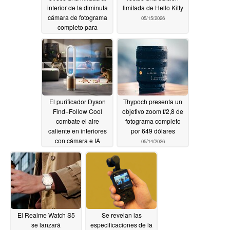
interior de la diminuta
limitada de Hello Kitty
cámara de fotograma
05/15/2026
completo para
minimalistas
05/15/2026
El purificador Dyson
Thypoch presenta un
Find+Follow Cool
objetivo zoom f/2,8 de
combate el aire
fotograma completo
caliente en interiores
por 649 dólares
con cámara e IA
05/14/2026
05/14/2026
El Realme Watch S5
Se revelan las
se lanzará
especificaciones de la