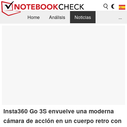
Home
Análisis
Noticias
...
FAQ/Técnica
Biblioteca
Orientación para la Compra
Busca
Contacto
Insta360 Go 3S envuelve una moderna
cámara de acción en un cuerpo retro con