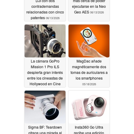
DJI con dos
más cerca de poder
contrademandas
ejecutarse en la Neo
relacionadas con cinco
Geo AES
06/13/2026
patentes
06/13/2026
La cámara GoPro
MagDac añade
Mission 1 Pro ILS
magnéticamente dos
despierta gran interés
tomas de auriculares a
entre los cineastas de
los smartphones
Hollywood en Cine
05/18/2026
Gear LA
06/08/2026
Sigma BF: Teardown
Insta360 Go Ultra
ofrece una mirada al
recibe una edición