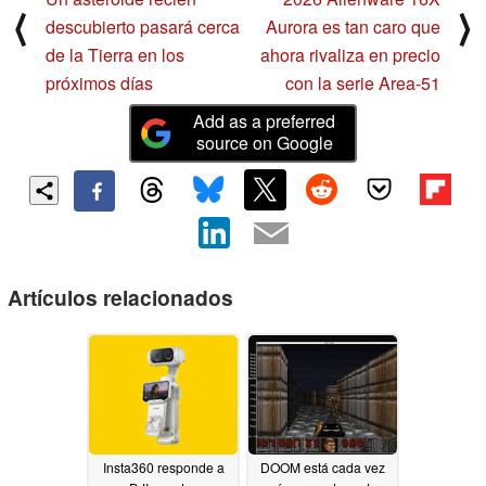
⟨
⟩
descubierto pasará cerca
Aurora es tan caro que
de la Tierra en los
ahora rivaliza en precio
próximos días
con la serie Area-51
Add as a preferred
source on Google
Artículos relacionados
Insta360 responde a
DOOM está cada vez