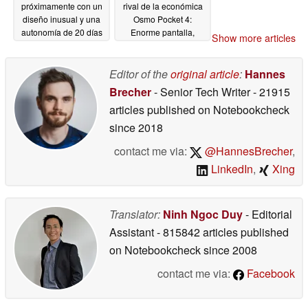
próximamente con un
rival de la económica
diseño inusual y una
Osmo Pocket 4:
autonomía de 20 días
Enorme pantalla,
Show more articles
cámara de 50MP,
05/14/2026
seguimiento AI, zoom
4x, almacenamiento de
Editor of the
original article
:
Hannes
64GB
05/13/2026
Brecher
- Senior Tech Writer
- 21915
articles published on Notebookcheck
since 2018
contact me via:
@HannesBrecher
,
LinkedIn
,
Xing
Translator:
Ninh Ngoc Duy
- Editorial
Assistant
- 815842 articles published
on Notebookcheck
since 2008
contact me via:
Facebook