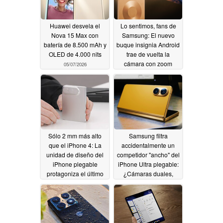
Huawei desvela el
Lo sentimos, fans de
Nova 15 Max con
Samsung: El nuevo
batería de 8.500 mAh y
buque insignia Android
OLED de 4.000 nits
trae de vuelta la
cámara con zoom
05/07/2026
óptico 10x que
perdieron; se une al
Oppo Find X9 Ultra
05/06/2026
Sólo 2 mm más alto
Samsung filtra
que el iPhone 4: La
accidentalmente un
unidad de diseño del
competidor "ancho" del
iPhone plegable
iPhone Ultra plegable:
protagoniza el último
¿Cámaras duales,
vídeo con sus nuevos
diseño más ancho
5,2 mm de grosor
confirmado?
05/05/2026
05/06/2026