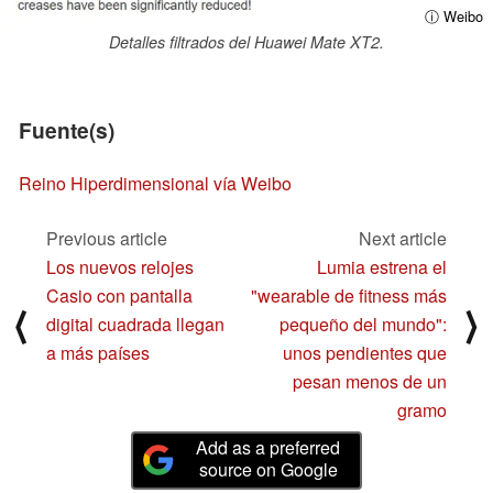
ⓘ Weibo
Detalles filtrados del Huawei Mate XT2.
Fuente(s)
Reino Hiperdimensional vía Weibo
Previous article
Next article
Los nuevos relojes
Lumia estrena el
Casio con pantalla
"wearable de fitness más
⟨
⟩
digital cuadrada llegan
pequeño del mundo":
a más países
unos pendientes que
pesan menos de un
gramo
Add as a preferred
source on Google