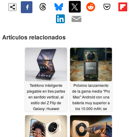
Artículos relacionados
Teléfono inteligente
Próximo lanzamiento
plegable en tres partes
de la gama media "Pro
en sentido vertical, al
Max" Android con una
estilo del Z Flip de
batería muy superior a
Galaxy: Huawei
los 10.000 mAh; se
registra una nueva
anuncia una
patente
tecnología celular
06/18/2026
pionera en la industria
05/12/2026