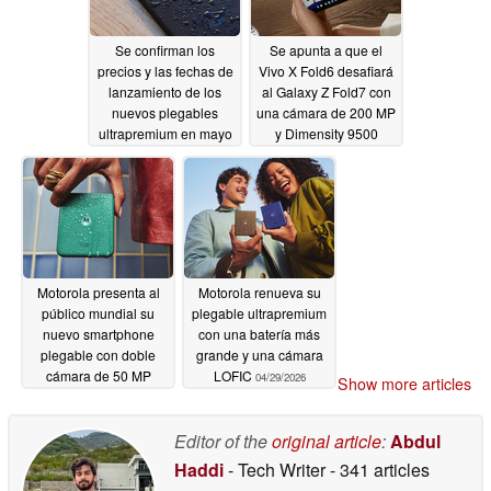
Se confirman los
Se apunta a que el
precios y las fechas de
Vivo X Fold6 desafiará
lanzamiento de los
al Galaxy Z Fold7 con
nuevos plegables
una cámara de 200 MP
ultrapremium en mayo
y Dimensity 9500
04/30/2026
04/30/2026
Motorola presenta al
Motorola renueva su
público mundial su
plegable ultrapremium
nuevo smartphone
con una batería más
plegable con doble
grande y una cámara
cámara de 50 MP
LOFIC
04/29/2026
Show more articles
04/29/2026
Editor of the
original article
:
Abdul
Haddi
- Tech Writer
- 341 articles