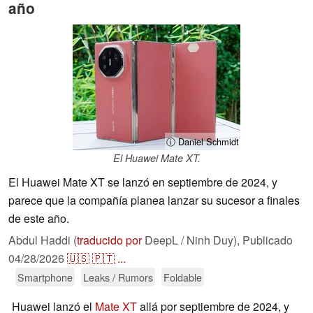
año
ⓘ Daniel Schmidt
El Huawei Mate XT.
El Huawei Mate XT se lanzó en septiembre de 2024, y
parece que la compañía planea lanzar su sucesor a finales
de este año.
Abdul Haddi (
traducido por
DeepL / Ninh Duy),
Publicado
04/28/2026
🇺🇸
🇵🇹
...
Smartphone
Leaks / Rumors
Foldable
Huawei lanzó el
Mate XT
allá por septiembre de 2024, y