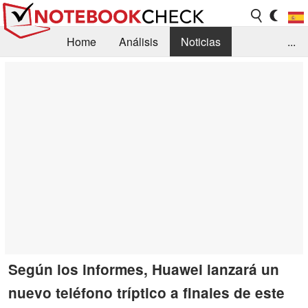
Home
Análisis
Noticias
...
FAQ/Técnica
Biblioteca
Orientación para la Compra
Busca
Contacto
Según los informes, Huawei lanzará un
nuevo teléfono tríptico a finales de este