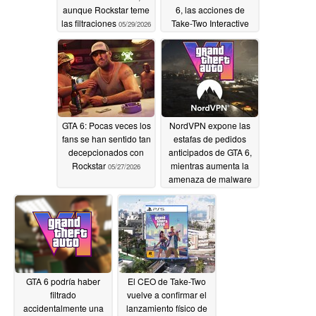
aunque Rockstar teme
6, las acciones de
las filtraciones
Take-Two Interactive
05/29/2026
siguen cayendo
05/28/2026
GTA 6: Pocas veces los
NordVPN expone las
fans se han sentido tan
estafas de pedidos
decepcionados con
anticipados de GTA 6,
Rockstar
mientras aumenta la
05/27/2026
amenaza de malware
antes de la fecha de
lanzamiento
05/27/2026
GTA 6 podría haber
El CEO de Take-Two
filtrado
vuelve a confirmar el
accidentalmente una
lanzamiento físico de