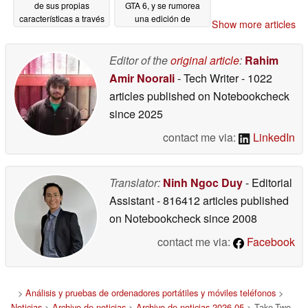
de sus propias
GTA 6, y se rumorea
características a través
una edición de
Show more articles
de GTA Online
coleccionista
05/25/2026
05/23/2026
Editor of the
original article
:
Rahim
Amir Noorali
- Tech Writer
- 1022
articles published on Notebookcheck
since 2025
contact me via:
LinkedIn
Translator:
Ninh Ngoc Duy
- Editorial
Assistant
- 816412 articles published
on Notebookcheck
since 2008
contact me via:
Facebook
>
Análisis y pruebas de ordenadores portátiles y móviles teléfonos
>
Noticias
>
Archivo de noticias
>
Archivo de noticias 2026 05
> Take-Two