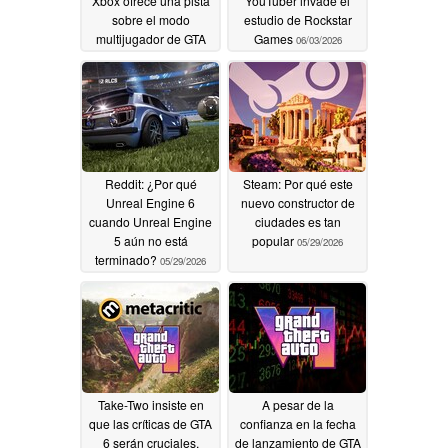
Xbox ofrece una pista
YouTuber invade el
sobre el modo
estudio de Rockstar
multijugador de GTA
Games
06/03/2026
Online
06/26/2026
Reddit: ¿Por qué
Steam: Por qué este
Unreal Engine 6
nuevo constructor de
cuando Unreal Engine
ciudades es tan
5 aún no está
popular
05/29/2026
terminado?
05/29/2026
Take-Two insiste en
A pesar de la
que las críticas de GTA
confianza en la fecha
6 serán cruciales,
de lanzamiento de GTA