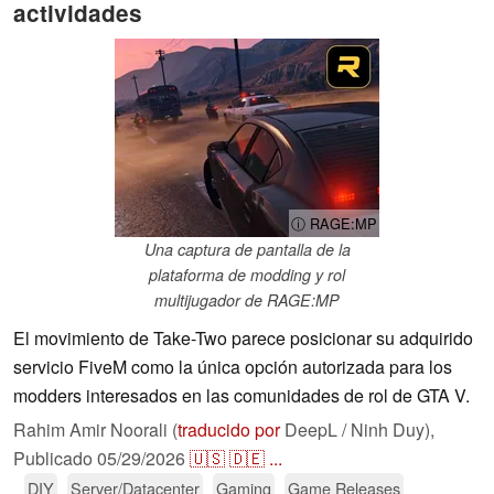
actividades
ⓘ RAGE:MP
Una captura de pantalla de la
plataforma de modding y rol
multijugador de RAGE:MP
El movimiento de Take-Two parece posicionar su adquirido
servicio FiveM como la única opción autorizada para los
modders interesados en las comunidades de rol de GTA V.
Rahim Amir Noorali (
traducido por
DeepL / Ninh Duy),
Publicado
05/29/2026
🇺🇸
🇩🇪
...
DIY
Server/Datacenter
Gaming
Game Releases