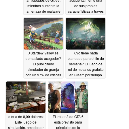
anticipados de GTA 6,
accidentalmente una
mientras aumenta la
de sus propias
amenaza de malware
características a través
antes de la fecha de
de GTA Online
05/25/2026
lanzamiento
05/27/2026
¿Stardew Valley es
¿No tiene nada
demasiado acogedor?
planeado para el fin de
El publicitado
semana? El juego de
simulador de granja
rol de mesa es gratuito
con un 97% de críticas
en Steam por tiempo
positivas vuelve a su
limitado
05/22/2026
mejor precio en Steam
05/23/2026
oferta de 0,00 dólares:
El tráiler 3 de GTA 6
Este juego de
está previsto para
simulación, amado por
principios de la