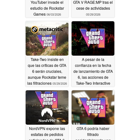
YouTuber invade el
GTA V RAGE:MP tras el
estudio de Rockstar
cese de actividades
Games
06/03/2026
05/29/2026
Take-Two insiste en
A pesar de la
que las críticas de GTA
confianza en la fecha
6 serán cruciales,
de lanzamiento de GTA
aunque Rockstar teme
6, las acciones de
las filtraciones
Take-Two Interactive
05/29/2026
siguen cayendo
05/28/2026
NordVPN expone las
GTA 6 podría haber
estafas de pedidos
filtrado