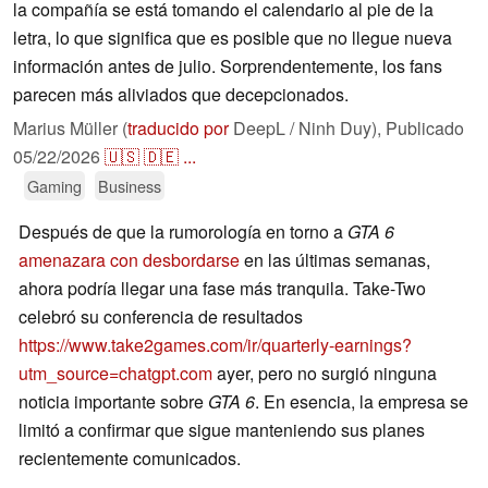
la compañía se está tomando el calendario al pie de la
letra, lo que significa que es posible que no llegue nueva
información antes de julio. Sorprendentemente, los fans
parecen más aliviados que decepcionados.
Marius Müller (
traducido por
DeepL / Ninh Duy),
Publicado
05/22/2026
🇺🇸
🇩🇪
...
Gaming
Business
Después de que la rumorología en torno a
GTA 6
amenazara con desbordarse
en las últimas semanas,
ahora podría llegar una fase más tranquila. Take-Two
celebró su conferencia de resultados
https://www.take2games.com/ir/quarterly-earnings?
utm_source=chatgpt.com
ayer, pero no surgió ninguna
noticia importante sobre
GTA 6
. En esencia, la empresa se
limitó a confirmar que sigue manteniendo sus planes
recientemente comunicados.