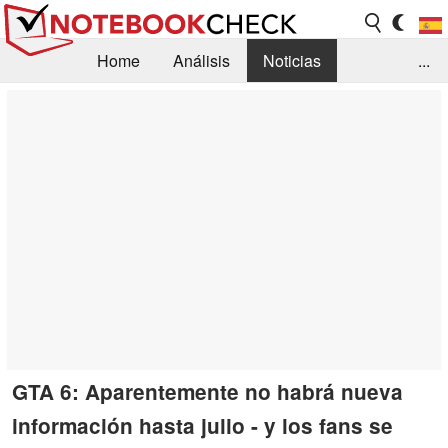
Home
Análisis
Noticias
...
FAQ/Técnica
Biblioteca
Orientación para la Compra
Busca
Contacto
GTA 6: Aparentemente no habrá nueva
información hasta julio - y los fans se