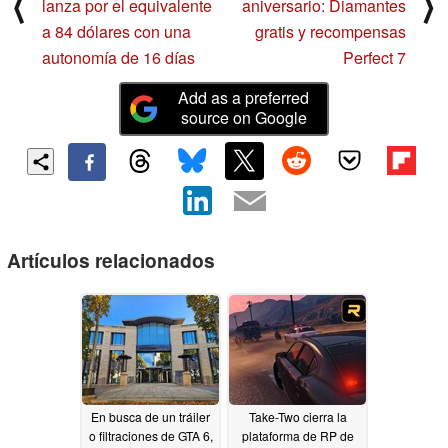
⟨
⟩
lanza por el equivalente
aniversario: Diamantes
a 84 dólares con una
gratis y recompensas
autonomía de 16 días
Perfect 7
Add as a preferred
source on Google
Artículos relacionados
En busca de un tráiler
Take-Two cierra la
o filtraciones de GTA 6,
plataforma de RP de