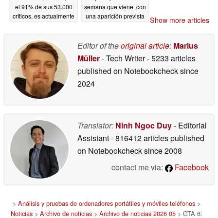
el 91% de sus 53.000
semana que viene, con
críticos, es actualmente
una aparición prevista
Show more articles
gratuito en Steam
en el State of Play,
según sugiere una
05/22/2026
nueva filtración
Editor of the
original article
:
Marius
05/22/2026
Müller
- Tech Writer
- 5233 articles
published on Notebookcheck
since
2024
Translator:
Ninh Ngoc Duy
- Editorial
Assistant
- 816412 articles published
on Notebookcheck
since 2008
contact me via:
Facebook
>
Análisis y pruebas de ordenadores portátiles y móviles teléfonos
>
Noticias
>
Archivo de noticias
>
Archivo de noticias 2026 05
> GTA 6: