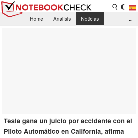
Home
Análisis
Noticias
...
FAQ/Técnica
Biblioteca
Orientación para la Compra
Busca
Contacto
Tesla gana un juicio por accidente con el
Piloto Automático en California, afirma