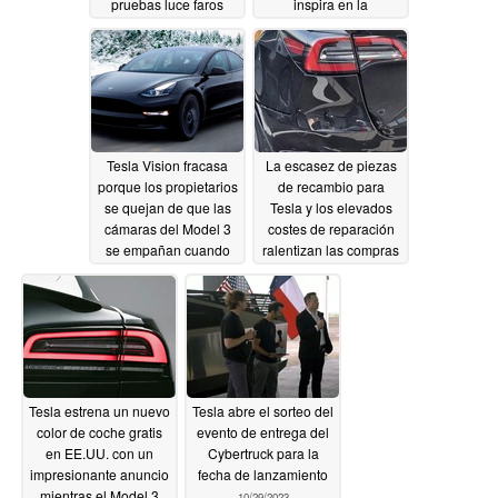
pruebas luce faros
inspira en la
reglamentarios
aerodinámica del atún:
Chery presume de un
11/04/2023
Cd de 0,168 asistido
por IA
11/04/2023
Tesla Vision fracasa
La escasez de piezas
porque los propietarios
de recambio para
se quejan de que las
Tesla y los elevados
cámaras del Model 3
costes de reparación
se empañan cuando
ralentizan las compras
hace frío
de vehículos de
11/03/2023
alquiler, mientras la
caída del precio del VE
conlleva pérdidas
adicionales
10/31/2023
Tesla estrena un nuevo
Tesla abre el sorteo del
color de coche gratis
evento de entrega del
en EE.UU. con un
Cybertruck para la
impresionante anuncio
fecha de lanzamiento
mientras el Model 3
10/29/2023