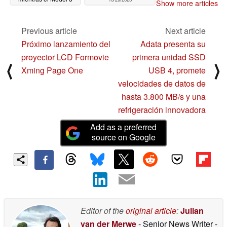
Show more articles
Highland lo consigue
por una carga
10/30/2023
Previous article
Next article
Próximo lanzamiento del
Adata presenta su
proyector LCD Formovie
primera unidad SSD
⟨
⟩
Xming Page One
USB 4, promete
velocidades de datos de
hasta 3.800 MB/s y una
refrigeración innovadora
Add as a preferred
source on Google
Editor of the
original article
:
Julian
van der Merwe
- Senior News Writer
-