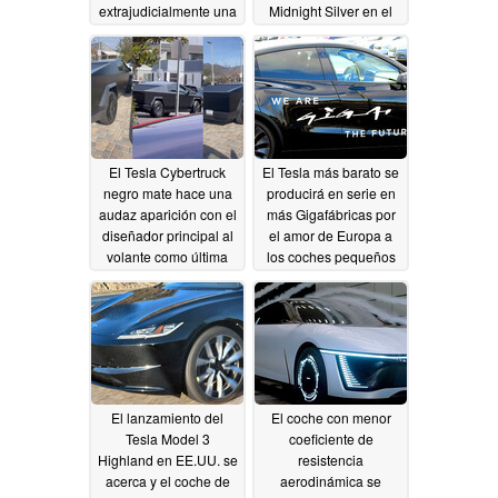
extrajudicialmente una
Midnight Silver en el
demanda por
concesionario
11/07/2023
publicidad falsa de
FSD
11/08/2023
El Tesla Cybertruck
El Tesla más barato se
negro mate hace una
producirá en serie en
audaz aparición con el
más Gigafábricas por
diseñador principal al
el amor de Europa a
volante como última
los coches pequeños
envoltura
11/06/2023
personalizada
11/06/2023
El lanzamiento del
El coche con menor
Tesla Model 3
coeficiente de
Highland en EE.UU. se
resistencia
acerca y el coche de
aerodinámica se