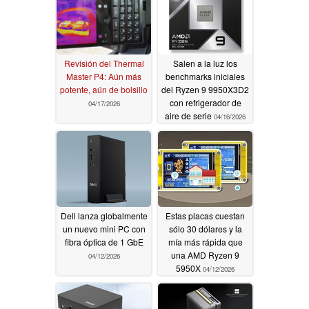
Revisión del Thermal
Salen a la luz los
Master P4: Aún más
benchmarks iniciales
potente, aún de bolsillo
del Ryzen 9 9950X3D2
con refrigerador de
04/17/2026
aire de serie
04/16/2026
Dell lanza globalmente
Estas placas cuestan
un nuevo mini PC con
sólo 30 dólares y la
fibra óptica de 1 GbE
mía más rápida que
una AMD Ryzen 9
04/12/2026
5950X
04/12/2026