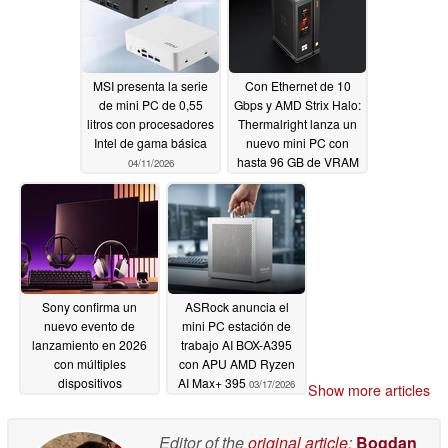
MSI presenta la serie
Con Ethernet de 10
de mini PC de 0,55
Gbps y AMD Strix Halo:
litros con procesadores
Thermalright lanza un
Intel de gama básica
nuevo mini PC con
hasta 96 GB de VRAM
04/11/2026
04/10/2026
Sony confirma un
ASRock anuncia el
nuevo evento de
mini PC estación de
lanzamiento en 2026
trabajo AI BOX-A395
con múltiples
con APU AMD Ryzen
dispositivos
AI Max+ 395
03/17/2026
Show more articles
bromeados
04/10/2026
Editor of the
original article
:
Bogdan