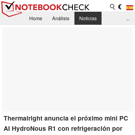
Home
Análisis
Noticias
...
FAQ/Técnica
Biblioteca
Orientación para la Compra
Busca
Contacto
Thermalright anuncia el próximo mini PC
AI HydroNous R1 con refrigeración por