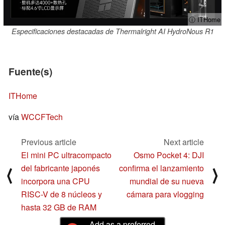
ⓘ ITHome
Especificaciones destacadas de Thermalright AI HydroNous R1
Fuente(s)
ITHome
vía
WCCFTech
Previous article
Next article
El mini PC ultracompacto
Osmo Pocket 4: DJI
del fabricante japonés
confirma el lanzamiento
⟨
⟩
incorpora una CPU
mundial de su nueva
RISC-V de 8 núcleos y
cámara para vlogging
hasta 32 GB de RAM
Add as a preferred