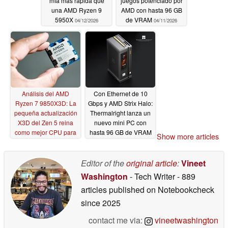
mía más rápida que
juegos potenciado por
una AMD Ryzen 9
AMD con hasta 96 GB
5950X
de VRAM
04/12/2026
04/11/2026
Análisis del AMD
Con Ethernet de 10
Ryzen 7 9850X3D: La
Gbps y AMD Strix Halo:
pequeña actualización
Thermalright lanza un
X3D del Zen 5 reina
nuevo mini PC con
como mejor CPU para
hasta 96 GB de VRAM
Show more articles
juegos mientras
04/10/2026
mantiene a raya al
Core Ultra 200S Plus
Editor of the
original article
:
Vineet
04/10/2026
Washington
- Tech Writer
- 889
articles published on Notebookcheck
since 2025
contact me via:
vineetwashington