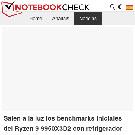
Home
Análisis
Noticias
...
FAQ/Técnica
Biblioteca
Orientación para la Compra
Busca
Contacto
Salen a la luz los benchmarks iniciales
del Ryzen 9 9950X3D2 con refrigerador