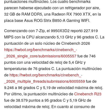
puntuaciones multinúcleo. Los cuatro benchmarks
parecen haberse ejecutado con un refrigerador por aire,
32 GB de RAM DDR5, una Radeon RX 7900 XTX, en la
placa base Asus ROG Strix B850-A Gaming WIFI.
Comenzando con 7-Zip, el 9950X3D2 reportó 227.919
MIPS con la CPU alcanzando 5,13 GHz y 96 grados C. La
puntuación de un solo núcleo de Cinebench 2026
https://hwbot.org/benchmarks/cinebench_-
_2026_single_core/submissions/6005557
fue de 746
puntos con una velocidad de reloj de 5,4 GHz y
temperaturas de 76 grados C. La puntuación multinúcleo
de
https://hwbot.org/benchmarks/cinebench_-
_2026_multiple_threads/submissions/6005559
fue de
9.246 a 96 grados C y 5,19 de velocidad máxima de reloj.
Por último, la puntuación multinúcleo de
Cinebench R23
fue de 38.579 puntos a 95 grados C y 5,19 GHz de
velocidad máxima de reloj. En cuanto al consumo de