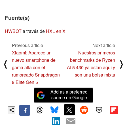
Fuente(s)
HWBOT
a través de
HXL en X
Previous article
Next article
Xiaomi: Aparece un
Nuestros primeros
nuevo smartphone de
benchmarks de Ryzen
⟨
⟩
gama alta con el
AI 5 430 ya están aquí y
rumoreado Snapdragon
son una bolsa mixta
8 Elite Gen 5
Add as a preferred
source on Google