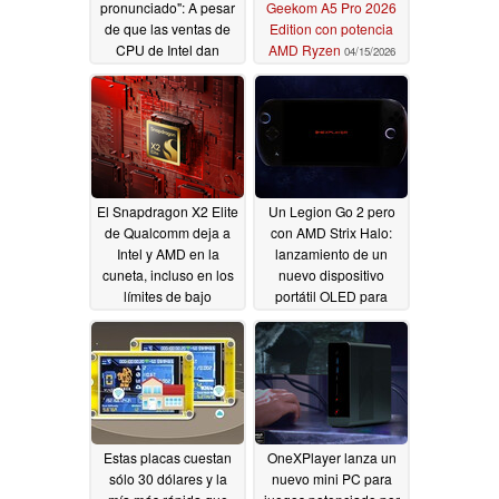
pronunciado": A pesar
Geekom A5 Pro 2026
de que las ventas de
Edition con potencia
CPU de Intel dan
AMD Ryzen
04/15/2026
algunas señales de
vida Mindfactory ve
una caída importante
04/17/2026
El Snapdragon X2 Elite
Un Legion Go 2 pero
de Qualcomm deja a
con AMD Strix Halo:
Intel y AMD en la
lanzamiento de un
cuneta, incluso en los
nuevo dispositivo
límites de bajo
portátil OLED para
consumo
juegos con
04/15/2026
lanzamiento mundial
insinuado
04/14/2026
Estas placas cuestan
OneXPlayer lanza un
sólo 30 dólares y la
nuevo mini PC para