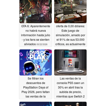
GTA 6: Aparentemente
oferta de 0,00 dólares:
no habrá nueva
Este juego de
información hasta julio
simulación, amado por
- y los fans se sienten
el 91% de sus 53.000
aliviados
críticos, es actualmente
05/22/2026
gratuito en Steam
05/22/2026
Se filtran los
Las ventas de la
descuentos de
consola PS5 caen un
PlayStation Days of
30% en abril tras la
Play 2026, pero faltan
subida de precio,
las ventas de la
mientras que Switch 2
consola PS5
domina
05/20/2026
05/20/2026