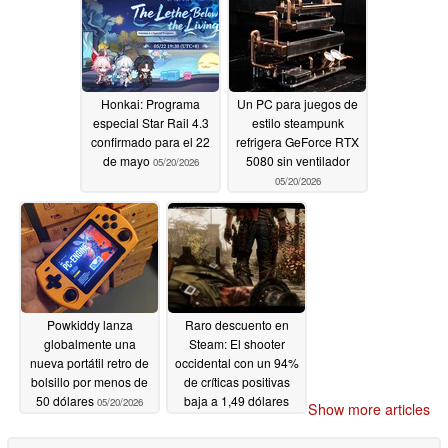
Honkai: Programa
Un PC para juegos de
especial Star Rail 4.3
estilo steampunk
confirmado para el 22
refrigera GeForce RTX
de mayo
5080 sin ventilador
05/20/2026
05/20/2026
Powkiddy lanza
Raro descuento en
globalmente una
Steam: El shooter
nueva portátil retro de
occidental con un 94%
bolsillo por menos de
de críticas positivas
50 dólares
baja a 1,49 dólares
05/20/2026
Show more articles
05/20/2026