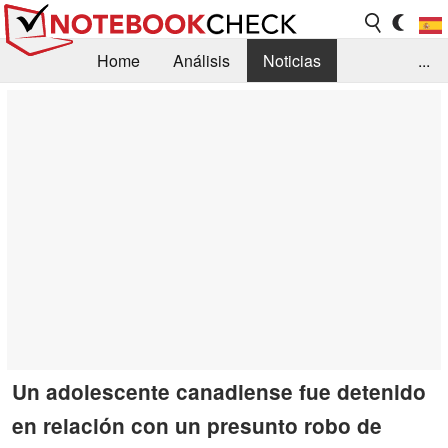
Home
Análisis
Noticias
...
FAQ/Técnica
Biblioteca
Orientación para la Compra
Busca
Contacto
Un adolescente canadiense fue detenido
en relación con un presunto robo de