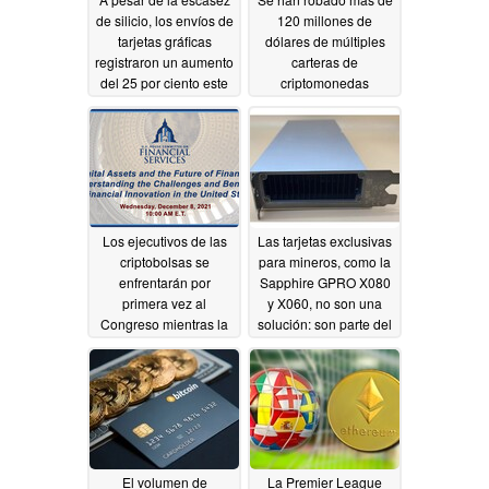
de silicio, los envíos de
120 millones de
tarjetas gráficas
dólares de múltiples
registraron un aumento
carteras de
del 25 por ciento este
criptomonedas
año, lo que plantea
conectadas a
dudas sobre el impacto
BadgerDAO
12/03/2021
de la reventa y la
minería de
criptomonedas
12/04/2021
Los ejecutivos de las
Las tarjetas exclusivas
criptobolsas se
para mineros, como la
enfrentarán por
Sapphire GPRO X080
primera vez al
y X060, no son una
Congreso mientras la
solución: son parte del
SEC impulsa el
problema de
registro
suministro global de
12/03/2021
GPUs
12/01/2021
El volumen de
La Premier League