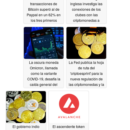
transacciones de
inglesa investiga las
Bitcoin superó al de
conexiones de los
Paypal en un 62% en
clubes con las
los tres primeros
criptomonedas a
trimestres de 2021,
medida que la posible
aún muy por detrás de
asociación con la
Mastercard y Visa
plataforma NFT gana
fuerza
12/01/2021
12/01/2021
La oscura moneda
La Fed publica la hoja
Omicron, llamada
de ruta del
como la variante
'criptoesprint' para la
COVID-19, desafía la
nueva regulación de
caída general del
las criptomonedas y la
mercado de
orientación de la ley
criptomonedas
fiscal
11/24/2021
11/29/2021
El gobierno indio
El ascendente token