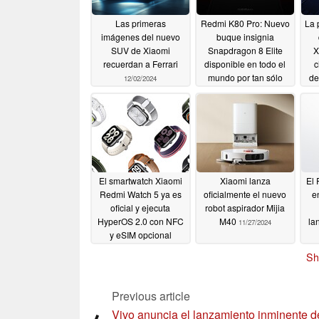
Las primeras
Redmi K80 Pro: Nuevo
La 
imágenes del nuevo
buque insignia
SUV de Xiaomi
Snapdragon 8 Elite
X
recuerdan a Ferrari
disponible en todo el
c
mundo por tan sólo
de
12/02/2024
599 dólares mediante
Q
importación
11/29/2024
El smartwatch Xiaomi
Xiaomi lanza
El 
Redmi Watch 5 ya es
oficialmente el nuevo
e
oficial y ejecuta
robot aspirador Mijia
HyperOS 2.0 con NFC
M40
la
11/27/2024
y eSIM opcional
11/27/2024
Sh
Previous article
Vivo anuncia el lanzamiento inminente d