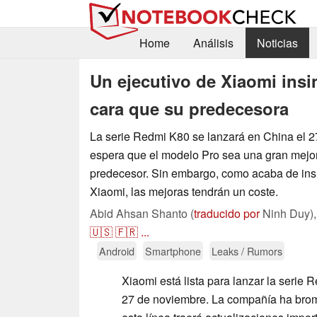
Home
Análisis
Noticias
Un ejecutivo de Xiaomi ins
cara que su predecesora
La serie Redmi K80 se lanzará en China el 2
espera que el modelo Pro sea una gran mejor
predecesor. Sin embargo, como acaba de insi
Xiaomi, las mejoras tendrán un coste.
Abid Ahsan Shanto (
traducido por
Ninh Duy)
🇺🇸
🇫🇷
...
Android
Smartphone
Leaks / Rumors
Xiaomi está lista para lanzar la serie
27 de noviembre. La compañía ha bro