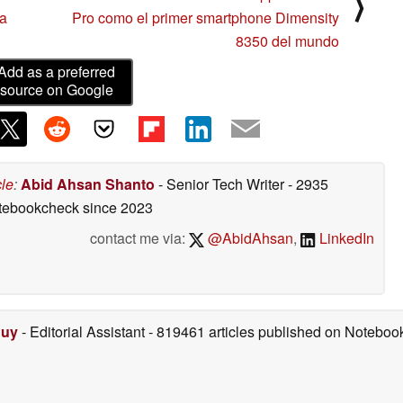
⟩
ra
Pro como el primer smartphone Dimensity
8350 del mundo
Add as a preferred
source on Google
cle
:
Abid Ahsan Shanto
- Senior Tech Writer
- 2935
otebookcheck
since 2023
contact me via:
@AbidAhsan
,
LinkedIn
Duy
- Editorial Assistant
- 819461 articles published on Notebo