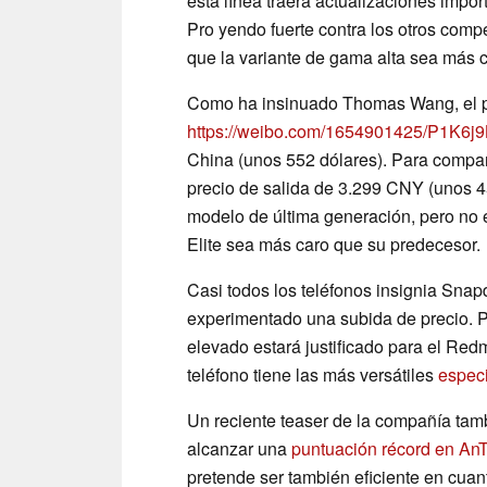
esta línea traerá actualizaciones impor
Pro yendo fuerte contra los otros comp
que la variante de gama alta sea más 
Como ha insinuado Thomas Wang, el p
https://weibo.com/1654901425/P1K6j
China (unos 552 dólares). Para compar
precio de salida de 3.299 CNY (unos 45
modelo de última generación, pero no 
Elite sea más caro que su predecesor.
Casi todos los teléfonos insignia Sna
experimentado una subida de precio.
elevado estará justificado para el Red
teléfono tiene las más versátiles
especi
Un reciente teaser de la compañía ta
alcanzar una
puntuación récord en An
pretende ser también eficiente en cua