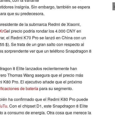
tantes, con la variante
etidores insignia. Sin embargo, también se espera
cara que su predecesora.
residente de la submarca Redmi de Xiaomi,
9KrG
el precio podría rondar los 4.000 CNY en
ar, el Redmi K70 Pro se lanzó en China con un
5 $). Se trata de un gran salto con respecto al
es sorprendente ver que un teléfono Snapdragon 8
pdragon 8 Elite lanzados recientemente han
 Pero Thomas Wang asegura que el precio más
mi K80 Pro. El ejecutivo añade que el próximo
ficaciones de batería
para su segmento.
mbién ha confirmado que el Redmi K80 Pro puede
TuTu
. Con el chipset D1, este Snapdragon 8 Elite
nto a consumo de energía. Otra cosa que merece la