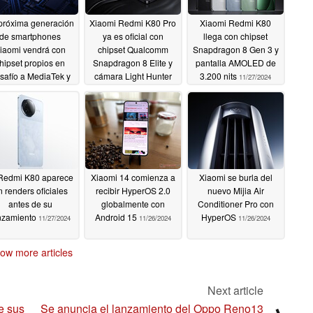
próxima generación
Xiaomi Redmi K80 Pro
Xiaomi Redmi K80
de smartphones
ya es oficial con
llega con chipset
iaomi vendrá con
chipset Qualcomm
Snapdragon 8 Gen 3 y
hipset propios en
Snapdragon 8 Elite y
pantalla AMOLED de
safío a MediaTek y
cámara Light Hunter
3.200 nits
11/27/2024
ualcomm
800
11/28/2024
11/27/2024
Redmi K80 aparece
Xiaomi 14 comienza a
Xiaomi se burla del
n renders oficiales
recibir HyperOS 2.0
nuevo Mijia Air
antes de su
globalmente con
Conditioner Pro con
nzamiento
Android 15
HyperOS
11/27/2024
11/26/2024
11/26/2024
ow more articles
Next article
e sus
Se anuncia el lanzamiento del Oppo Reno13