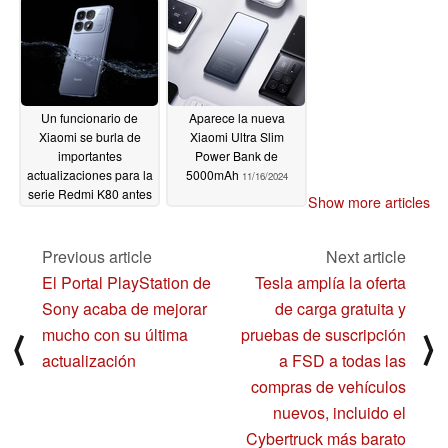
también se espera
11/21/2024
Un funcionario de
Aparece la nueva
Xiaomi se burla de
Xiaomi Ultra Slim
importantes
Power Bank de
actualizaciones para la
5000mAh
11/16/2024
serie Redmi K80 antes
Show more articles
de su lanzamiento
11/17/2024
Previous article
Next article
El Portal PlayStation de
Tesla amplía la oferta
Sony acaba de mejorar
de carga gratuita y
mucho con su última
pruebas de suscripción
⟨
⟩
actualización
a FSD a todas las
compras de vehículos
nuevos, incluido el
Cybertruck más barato