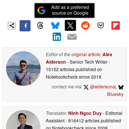
Add as a preferred
source on Google
Editor of the
original article
:
Alex
Alderson
- Senior Tech Writer
-
15152 articles published on
Notebookcheck
since 2018
contact me via:
@aldersonaj
,
Bluesky
Translator:
Ninh Ngoc Duy
- Editorial
Assistant
- 816412 articles published
on Notebookcheck
since 2008