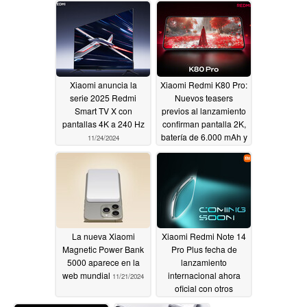
Xiaomi anuncia la
Xiaomi Redmi K80 Pro:
serie 2025 Redmi
Nuevos teasers
Smart TV X con
previos al lanzamiento
pantallas 4K a 240 Hz
confirman pantalla 2K,
batería de 6.000 mAh y
11/24/2024
carga inalámbrica de
50 W
11/23/2024
La nueva Xiaomi
Xiaomi Redmi Note 14
Magnetic Power Bank
Pro Plus fecha de
5000 aparece en la
lanzamiento
web mundial
internacional ahora
11/21/2024
oficial con otros
nuevos smartphones