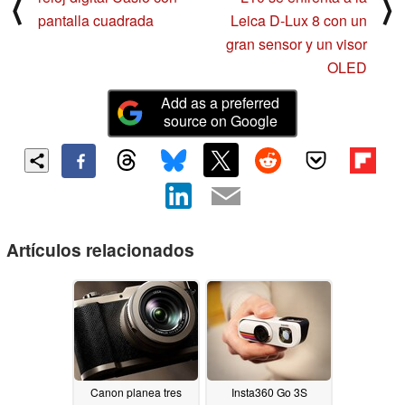
⟨
⟩
pantalla cuadrada
Leica D-Lux 8 con un
gran sensor y un visor
OLED
Add as a preferred
source on Google
Artículos relacionados
Canon planea tres
Insta360 Go 3S