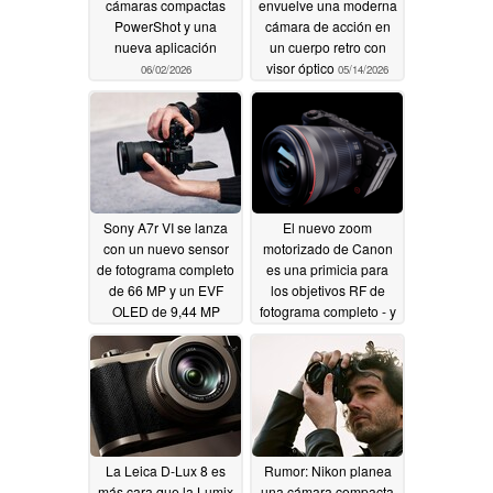
cámaras compactas
envuelve una moderna
PowerShot y una
cámara de acción en
nueva aplicación
un cuerpo retro con
visor óptico
06/02/2026
05/14/2026
Sony A7r VI se lanza
El nuevo zoom
con un nuevo sensor
motorizado de Canon
de fotograma completo
es una primicia para
de 66 MP y un EVF
los objetivos RF de
OLED de 9,44 MP
fotograma completo - y
se envía con la nueva
05/14/2026
cámara R6 V
05/14/2026
La Leica D-Lux 8 es
Rumor: Nikon planea
más cara que la Lumix
una cámara compacta