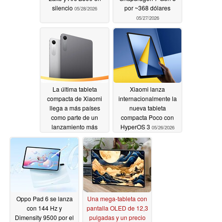
silencio
por ~368 dólares
05/28/2026
05/27/2026
La última tableta
Xiaomi lanza
compacta de Xiaomi
internacionalmente la
llega a más países
nueva tableta
como parte de un
compacta Poco con
lanzamiento más
HyperOS 3
05/26/2026
amplio
05/27/2026
Oppo Pad 6 se lanza
Una mega-tableta con
con 144 Hz y
pantalla OLED de 12,3
Dimensity 9500 por el
pulgadas y un precio