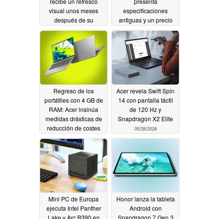
recibe un refresco
presenta
visual unos meses
especificaciones
después de su
antiguas y un precio
lanzamiento
inferior a 100 dólares
05/31/2026
05/31/2026
Regreso de los
Acer revela Swift Spin
portátiles con 4 GB de
14 con pantalla táctil
RAM: Acer insinúa
de 120 Hz y
medidas drásticas de
Snapdragon X2 Elite
reducción de costes
05/28/2026
05/29/2026
Mini PC de Europa
Honor lanza la tableta
ejecuta Intel Panther
Android con
Lake y Arc B390 en
Snapdragon 7 Gen 3