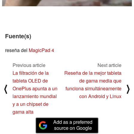
Fuente(s)
reseña del
MagicPad 4
Previous article
Next article
La filtración de la
Reseña de la mejor tableta
tableta OLED de
de gama media que
⟨
⟩
OnePlus apunta a un
funciona simultáneamente
lanzamiento mundial
con Android y Linux
y a un chipset de
gama alta
Add as a preferred
source on Google