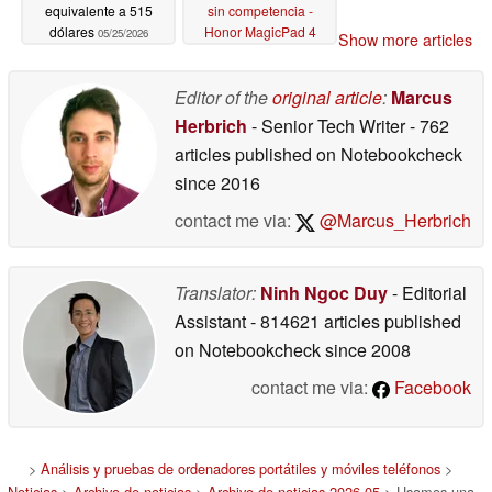
equivalente a 515
sin competencia -
dólares
Honor MagicPad 4
05/25/2026
Show more articles
review
05/25/2026
Editor of the
original article
:
Marcus
Herbrich
- Senior Tech Writer
- 762
articles published on Notebookcheck
since 2016
contact me via:
@Marcus_Herbrich
Translator:
Ninh Ngoc Duy
- Editorial
Assistant
- 814621 articles published
on Notebookcheck
since 2008
contact me via:
Facebook
>
Análisis y pruebas de ordenadores portátiles y móviles teléfonos
>
Noticias
>
Archivo de noticias
>
Archivo de noticias 2026 05
> Usamos una