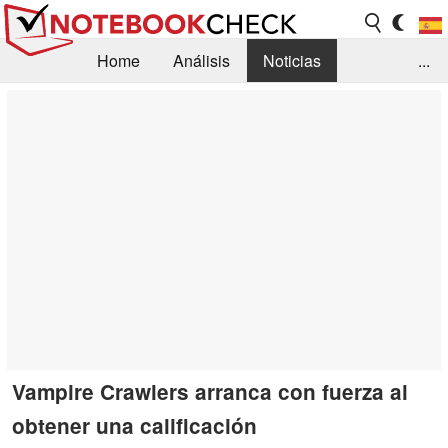
Home
Análisis
Noticias
...
FAQ/Técnica
Biblioteca
Orientación para la Compra
Busca
Contacto
Vampire Crawlers arranca con fuerza al
obtener una calificación