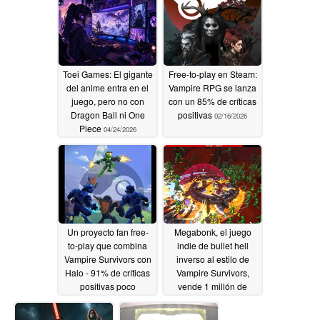
Toei Games: El gigante
Free-to-play en Steam:
del anime entra en el
Vampire RPG se lanza
juego, pero no con
con un 85% de críticas
Dragon Ball ni One
positivas
02/16/2026
Piece
04/24/2026
Un proyecto fan free-
Megabonk, el juego
to-play que combina
indie de bullet hell
Vampire Survivors con
inverso al estilo de
Halo - 91% de críticas
Vampire Survivors,
positivas poco
vende 1 millón de
después del
copias en sólo dos
lanzamiento
semanas
10/31/2025
10/06/2025