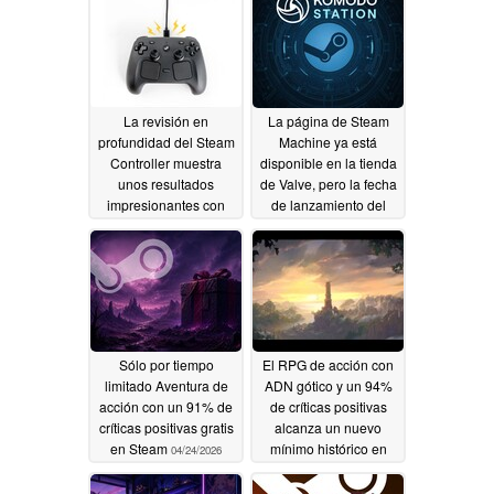
La revisión en
La página de Steam
profundidad del Steam
Machine ya está
Controller muestra
disponible en la tienda
unos resultados
de Valve, pero la fecha
impresionantes con
de lanzamiento del
una excelente
Steam Controller
capacidad de
podría estar más cerca
reparación
04/28/2026
04/24/2026
Sólo por tiempo
El RPG de acción con
limitado Aventura de
ADN gótico y un 94%
acción con un 91% de
de críticas positivas
críticas positivas gratis
alcanza un nuevo
en Steam
mínimo histórico en
04/24/2026
Steam
04/24/2026