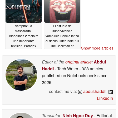
Vampiro: La
El estudio de
Mascarada -
supervivencia
Bloodlines 2 recibirá
vampírica Poncle lanza
una importante
el deckbuilder indie Kill
revisión, Paradox
The Brickman en
Show more articles
emite reembolsos
Gamescom
08/23/2025
09/06/2025
Editor of the
original article
:
Abdul
Haddi
- Tech Writer
- 328 articles
published on Notebookcheck
since
2025
contact me via:
abdul.haddii
,
LinkedIn
Translator:
Ninh Ngoc Duy
- Editorial