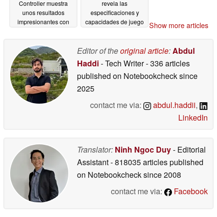
Controller muestra
revela las
unos resultados
especificaciones y
impresionantes con
capacidades de juego
Show more articles
una excelente
de la nueva consola
capacidad de
portátil retro
04/27/2026
reparación
Editor of the
original article
:
Abdul
04/28/2026
Haddi
- Tech Writer
- 336 articles
published on Notebookcheck
since
2025
contact me via:
abdul.haddii
,
LinkedIn
Translator:
Ninh Ngoc Duy
- Editorial
Assistant
- 818035 articles published
on Notebookcheck
since 2008
contact me via:
Facebook