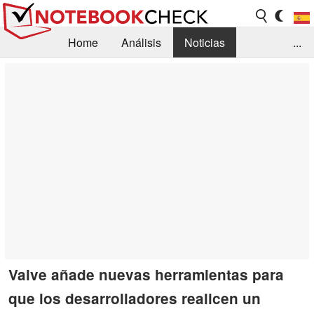
Home
Análisis
Noticias
...
FAQ/Técnica
Biblioteca
Orientación para la Compra
Busca
Contacto
Valve añade nuevas herramientas para
que los desarrolladores realicen un