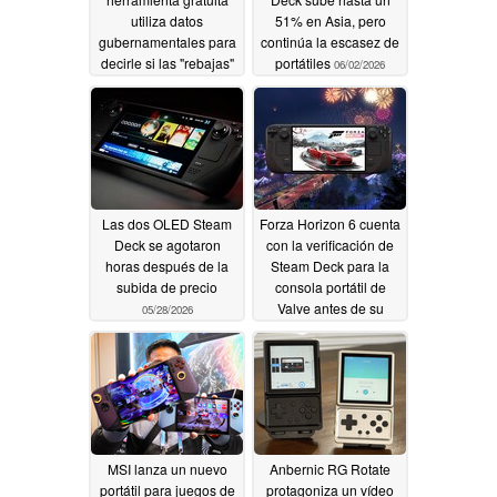
utiliza datos
51% en Asia, pero
gubernamentales para
continúa la escasez de
decirle si las "rebajas"
portátiles
06/02/2026
de su supermercado
son realmente una
buena oferta
06/09/2026
Las dos OLED Steam
Forza Horizon 6 cuenta
Deck se agotaron
con la verificación de
horas después de la
Steam Deck para la
subida de precio
consola portátil de
Valve antes de su
05/28/2026
fecha de lanzamiento
05/13/2026
MSI lanza un nuevo
Anbernic RG Rotate
portátil para juegos de
protagoniza un vídeo