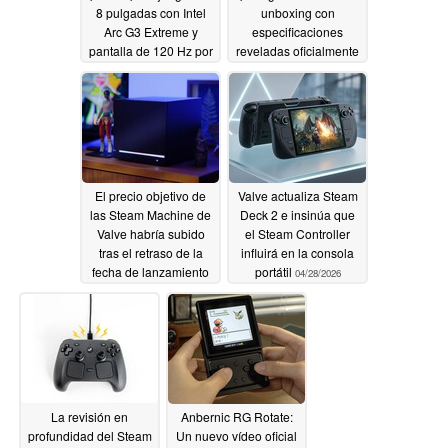
8 pulgadas con Intel
unboxing con
Arc G3 Extreme y
especificaciones
pantalla de 120 Hz por
reveladas oficialmente
1.599 euros
04/30/2026
04/30/2026
El precio objetivo de
Valve actualiza Steam
las Steam Machine de
Deck 2 e insinúa que
Valve habría subido
el Steam Controller
tras el retraso de la
influirá en la consola
fecha de lanzamiento
portátil
04/28/2026
04/29/2026
La revisión en
Anbernic RG Rotate:
profundidad del Steam
Un nuevo vídeo oficial