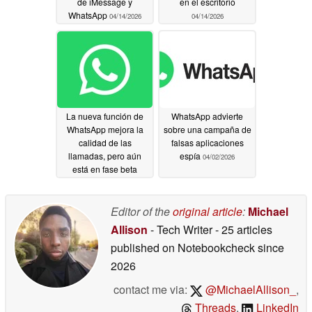
de iMessage y
en el escritorio
WhatsApp
04/14/2026
04/14/2026
La nueva función de
WhatsApp advierte
WhatsApp mejora la
sobre una campaña de
calidad de las
falsas aplicaciones
llamadas, pero aún
espía
04/02/2026
está en fase beta
04/07/2026
Editor of the
original article
:
Michael
Allison
- Tech Writer
- 25 articles
published on Notebookcheck
since
2026
contact me via:
@MichaelAllison_
,
Threads
,
LinkedIn