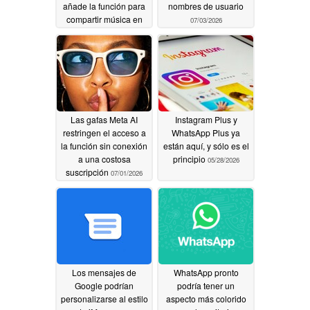
añade la función para
nombres de usuario
compartir música en
07/03/2026
«Estado»
07/23/2026
Las gafas Meta AI
Instagram Plus y
restringen el acceso a
WhatsApp Plus ya
la función sin conexión
están aquí, y sólo es el
a una costosa
principio
05/28/2026
suscripción
07/01/2026
Los mensajes de
WhatsApp pronto
Google podrían
podría tener un
personalizarse al estilo
aspecto más colorido