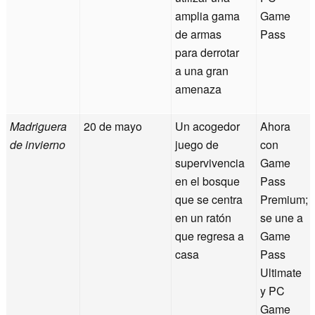
amplia gama
Game
de armas
Pass
para derrotar
a una gran
amenaza
Madriguera
20 de mayo
Un acogedor
Ahora
de invierno
juego de
con
supervivencia
Game
en el bosque
Pass
que se centra
Premium;
en un ratón
se une a
que regresa a
Game
casa
Pass
Ultimate
y PC
Game