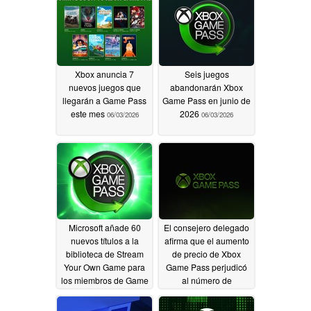
Xbox anuncia 7
Seis juegos
nuevos juegos que
abandonarán Xbox
llegarán a Game Pass
Game Pass en junio de
este mes
2026
06/03/2026
06/03/2026
Microsoft añade 60
El consejero delegado
nuevos títulos a la
afirma que el aumento
biblioteca de Stream
de precio de Xbox
Your Own Game para
Game Pass perjudicó
los miembros de Game
al número de
Pass
suscriptores, pero que
06/02/2026
ahora se está