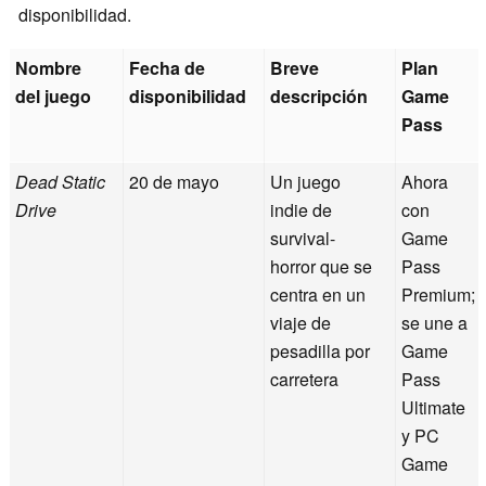
disponibilidad.
Nombre
Fecha de
Breve
Plan
del juego
disponibilidad
descripción
Game
Pass
Dead Static
20 de mayo
Un juego
Ahora
Drive
indie de
con
survival-
Game
horror que se
Pass
centra en un
Premium;
viaje de
se une a
pesadilla por
Game
carretera
Pass
Ultimate
y PC
Game