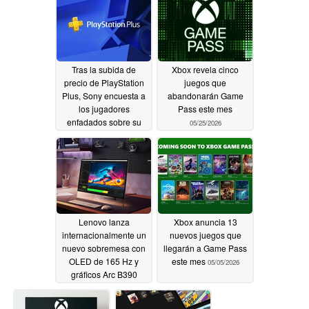
recuperando
05/29/2026
Tras la subida de
Xbox revela cinco
precio de PlayStation
juegos que
Plus, Sony encuesta a
abandonarán Game
los jugadores
Pass este mes
enfadados sobre su
05/25/2026
valor
05/25/2026
Lenovo lanza
Xbox anuncia 13
internacionalmente un
nuevos juegos que
nuevo sobremesa con
llegarán a Game Pass
OLED de 165 Hz y
este mes
05/05/2026
gráficos Arc B390
05/20/2026