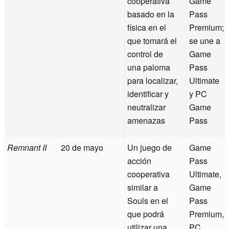
cooperativa
Game
basado en la
Pass
física en el
Premium;
que tomará el
se une a
control de
Game
una paloma
Pass
para localizar,
Ultimate
identificar y
y PC
neutralizar
Game
amenazas
Pass
Remnant II
20 de mayo
Un juego de
Game
acción
Pass
cooperativa
Ultimate,
similar a
Game
Souls en el
Pass
que podrá
Premium,
utilizar una
PC