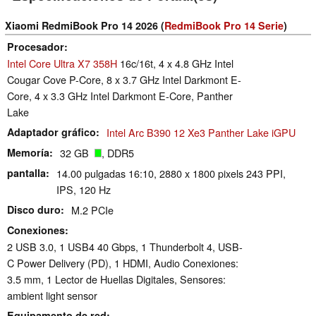
Xiaomi RedmiBook Pro 14 2026 (
RedmiBook Pro 14 Serie
)
Procesador
Intel Core Ultra X7 358H
16c/16t, 4 x 4.8 GHz Intel
Cougar Cove P-Core, 8 x 3.7 GHz Intel Darkmont E-
Core, 4 x 3.3 GHz Intel Darkmont E-Core, Panther
Lake
Adaptador gráfico
Intel Arc B390 12 Xe3 Panther Lake iGPU
Memoría
32 GB
, DDR5
pantalla
14.00 pulgadas 16:10, 2880 x 1800 pixels 243 PPI,
IPS, 120 Hz
Disco duro
M.2 PCIe
Conexiones
2 USB 3.0, 1 USB4 40 Gbps, 1 Thunderbolt 4, USB-
C Power Delivery (PD), 1 HDMI, Audio Conexiones:
3.5 mm, 1 Lector de Huellas Digitales, Sensores:
ambient light sensor
Equipamento de red