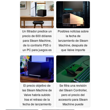
paquetes para la fecha
Machine
05/06/2026
de lanzamiento
05/16/2026
Un filtrador predice un
Posibles noticias sobre
precio de 600 dólares
la fecha de
para Steam Machine,
lanzamiento de Steam
de lo contrario PS5 o
Machine, después de
un PC para juegos es
que Valve importe
mejor valor
grandes envíos de
05/03/2026
consolas
05/01/2026
El precio objetivo de
Se filtra una revisión
las Steam Machine de
del Steam Controller,
Valve habría subido
pero el precio del
tras el retraso de la
accesorio para Steam
fecha de lanzamiento
Machine puede
decepcionar
04/29/2026
04/25/2026