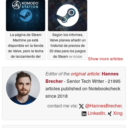
La página de Steam
Según los informes,
Machine ya está
Valve planea añadir un
disponible en la tienda
historial de precios de
de Valve, pero la fecha
30 días para los juegos
de lanzamiento del
de Steam
04/15/2026
Show more articles
Steam Controller
podría estar más cerca
Editor of the
original article
:
Hannes
04/24/2026
Brecher
- Senior Tech Writer
- 21995
articles published on Notebookcheck
since 2018
contact me via:
@HannesBrecher
,
LinkedIn
,
Xing