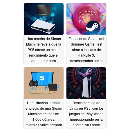
Una reseña de Steam
El teaser de Steam del
Machine revela que la
Summer Game Fest
PS5 ofrece un mejor
atrae a los fans de
rendimiento que el
Half-Life 3,
ordenador para
desesperados por la
videojuegos de Valve
fecha de lanzamiento
06/23/2026
05/25/2026
Una filtración insinúa
Benchmarking de
el precio de una Steam
Linux en PS5, con los
Machine de más de
juegos de PlayStation
1.000 dólares,
impresionando en la
mientras Valve prepara
alternativa Steam