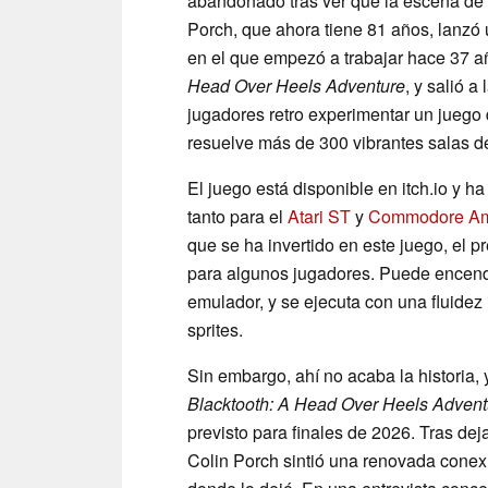
abandonado tras ver que la escena de l
Porch, que ahora tiene 81 años, lanzó
en el que empezó a trabajar hace 37 añ
Head Over Heels Adventure
, y salió a
jugadores retro experimentar un juego 
resuelve más de 300 vibrantes salas 
El juego está disponible en itch.io y h
tanto para el
Atari ST
y
Commodore A
que se ha invertido en este juego, el p
para algunos jugadores. Puede encender
emulador, y se ejecuta con una fluidez
sprites.
Sin embargo, ahí no acaba la historia, 
Blacktooth: A Head Over Heels Advent
previsto para finales de 2026. Tras de
Colin Porch sintió una renovada conex