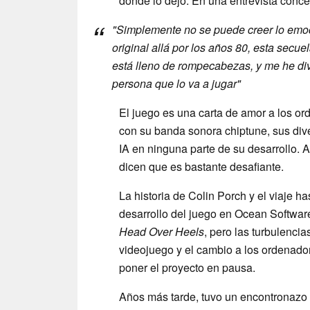
donde lo dejó. En una entrevista conc
"Simplemente no se puede creer lo emoc
original allá por los años 80, esta secu
está lleno de rompecabezas, y me he div
persona que lo va a jugar"
El juego es una carta de amor a los or
con su banda sonora chiptune, sus dive
IA en ninguna parte de su desarrollo. A
dicen que es bastante desafiante.
La historia de Colin Porch y el viaje h
desarrollo del juego en Ocean Software
Head Over
Heels
, pero las turbulencia
videojuego y el cambio a los ordenado
poner el proyecto en pausa.
Años más tarde, tuvo un encontronazo c