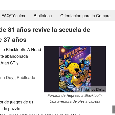
FAQ/Técnica
Biblioteca
Orientación para la Compra
de 81 años revive la secuela de
e 37 años
 to Blacktooth: A Head
nte abandonada
 Atari ST y
inh Duy),
Publicado
ⓘ Thalamus Digital
Portada de Regreso a Blacktooth:
Una aventura de pies a cabeza
or de juegos de 81
o de puzzle