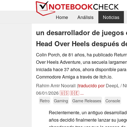
Home
Análisis
Noticias
un desarrollador de juegos 
Head Over Heels después d
Colin Porch, de 81 años, ha publicado Return
Over Heels Adventure, una secuela largame
iniciada hace 37 años, ahora disponible para
Commodore Amiga a través de itch.io.
Rahim Amir Noorali (
traducido por
DeepL / N
06/01/2026
🇺🇸
🇩🇪
...
Retro
Gaming
Game Releases
Console
Recientemente, un antiguo desarrollad
años decidió finalmente lanzar su jueg