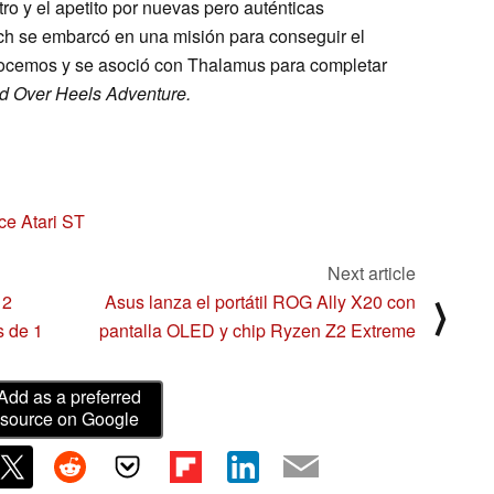
tro y el apetito por nuevas pero auténticas
rch se embarcó en una misión para conseguir el
nocemos y se asoció con Thalamus para completar
ad Over Heels Adventure.
ce Atari ST
Next article
12
Asus lanza el portátil ROG Ally X20 con
⟩
s de 1
pantalla OLED y chip Ryzen Z2 Extreme
Add as a preferred
source on Google