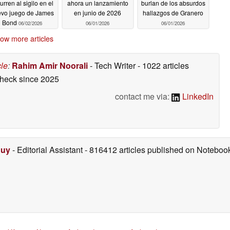
urren al sigilo en el
ahora un lanzamiento
burlan de los absurdos
vo juego de James
en junio de 2026
hallazgos de Granero
Bond
06/02/2026
06/01/2026
06/01/2026
ow more articles
cle
:
Rahim Amir Noorali
- Tech Writer
- 1022 articles
check
since 2025
contact me via:
LinkedIn
Duy
- Editorial Assistant
- 816412 articles published on Notebo