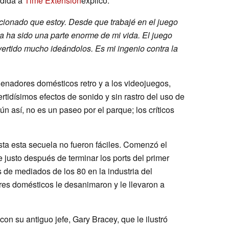
edida a
Time Extension
explicó:
ionado que estoy. Desde que trabajé en el juego
ela ha sido una parte enorme de mi vida. El juego
ertido mucho ideándolos. Es mi ingenio contra la
denadores domésticos retro y a los videojuegos,
rtidísimos efectos de sonido y sin rastro del uso de
ún así, no es un paseo por el parque; los críticos
asta esta secuela no fueron fáciles. Comenzó el
 justo después de terminar los ports del primer
s de mediados de los 80 en la industria del
res domésticos le desanimaron y le llevaron a
on su antiguo jefe, Gary Bracey, que le ilustró