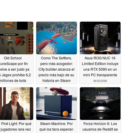
Old School
Como The Settlers,
Asus ROG NUC 16
uneScape por fin
pero más acogedor:
Limited Edition incluye
elve a ser justo ya
City builder alcanza el
una RTX 5090 en un
 Jagex prohíbe 6,2
precio más bajo de su
mini PC transparente
millones de bots
historia en Steam
06/02/2026
06/02/2026
06/02/2026
 First Light: Por qué
Steam Machine: Por
Forza Horizon 6: Los
 jugadores rara vez
qué los fans esperan
usuarios de Reddit se