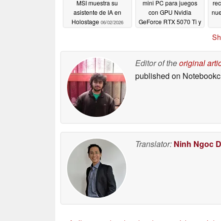
MSI muestra su
mini PC para juegos
rec
asistente de IA en
con GPU Nvidia
nue
Holostage
GeForce RTX 5070 Ti y
06/02/2026
RTX 5080
06/02/2026
Sh
Editor of the
original arti
published on Notebook
Translator:
Ninh Ngoc 