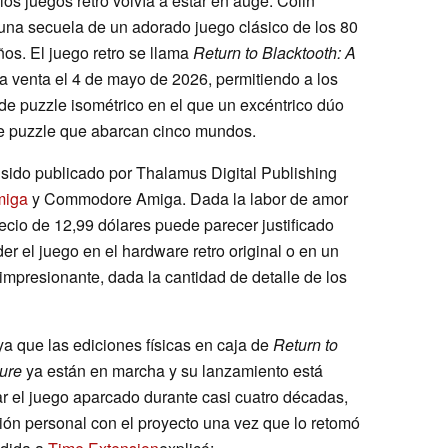
os juegos retro volvía a estar en auge. Colin
 una secuela de un adorado juego clásico de los 80
os. El juego retro se llama
Return to Blacktooth: A
 la venta el 4 de mayo de 2026, permitiendo a los
de puzzle isométrico en el que un excéntrico dúo
de puzzle que abarcan cinco mundos.
a sido publicado por Thalamus Digital Publishing
miga
y Commodore Amiga. Dada la labor de amor
recio de 12,99 dólares puede parecer justificado
 el juego en el hardware retro original o en un
 impresionante, dada la cantidad de detalle de los
ya que las ediciones físicas en caja de
Return to
ure
ya están en marcha y su lanzamiento está
jar el juego aparcado durante casi cuatro décadas,
ión personal con el proyecto una vez que lo retomó