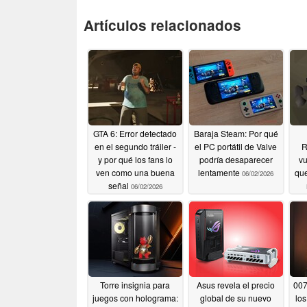
Artículos relacionados
GTA 6: Error detectado
Baraja Steam: Por qué
en el segundo tráiler -
el PC portátil de Valve
R
y por qué los fans lo
podría desaparecer
vu
ven como una buena
lentamente
que
06/02/2026
señal
06/02/2026
Torre insignia para
Asus revela el precio
007
juegos con holograma:
global de su nuevo
los