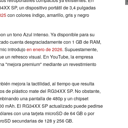
us retroportátiles compactos ya existentes. En
4XX SP, un dispositivo portátil de 3,4 pulgadas
025
con colores índigo, amarillo, gris y negro
n un tono Azul intenso. Ya disponible para su
izado cuenta desgraciadamente con 1 GB de RAM,
nic introdujo
en enero de 2026
. Supuestamente,
e un refresco visual. En YouTube, la empresa
na "mejora premium" mediante un revestimiento
ién mejora la tactilidad, al tiempo que resulta
dos de plástico mate del RG34XX SP. No obstante,
ombinando una pantalla de 480p y un chipset
300 mAh. El RG34XX SP actualizado puede pedirse
ólares con una tarjeta microSD de 64 GB o por
icroSD secundarias de 128 y 256 GB.