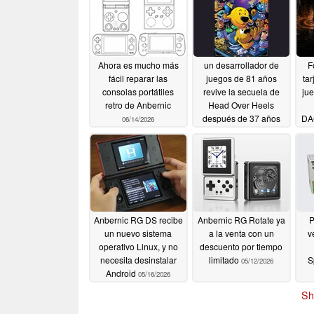
Ahora es mucho más
un desarrollador de
F
fácil reparar las
juegos de 81 años
tar
consolas portátiles
revive la secuela de
ju
retro de Anbernic
Head Over Heels
después de 37 años
DA
06/14/2026
06/01/2026
Anbernic RG DS recibe
Anbernic RG Rotate ya
P
un nuevo sistema
a la venta con un
v
operativo Linux, y no
descuento por tiempo
necesita desinstalar
limitado
S
05/12/2026
Android
05/16/2026
co
Sh