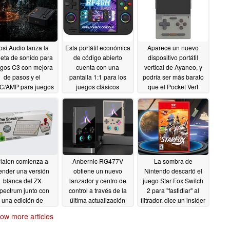
osi Audio lanza la
Esta portátil económica
Aparece un nuevo
jeta de sonido para
de código abierto
dispositivo portátil
egos C3 con mejora
cuenta con una
vertical de Ayaneo, y
de pasos y el
pantalla 1:1 para los
podría ser más barato
C/AMP para juegos
juegos clásicos
que el Pocket Vert
K7
05/29/2026
05/19/2026
05/18/2026
laion comienza a
Anbernic RG477V
La sombra de
ender una versión
obtiene un nuevo
Nintendo descartó el
blanca del ZX
lanzador y centro de
juego Star Fox Switch
pectrum junto con
control a través de la
2 para "fastidiar" al
una edición de
última actualización
filtrador, dice un insider
leccionista
05/11/2026
05/10/2026
05/08/2026
ow more articles