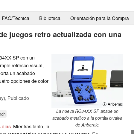
FAQ/Técnica
Biblioteca
Orientación para la Compra
 de juegos retro actualizada con una
RG34XX SP con un
ple refresco visual,
porta un acabado
atro opciones de color
uy),
Publicado
ⓘ Anbernic
La nueva RG34XX SP añade un
nch
acabado metálico a la portátil bivalva
de Anbernic.
 días
. Mientras tanto, la