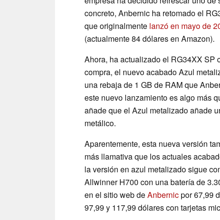
empresa ha decidido refrescar uno de s
concreto, Anbernic ha retomado el RG3
que originalmente
lanzó en mayo de 2
(actualmente 84 dólares en Amazon).
Ahora, ha actualizado el RG34XX SP co
compra, el nuevo acabado Azul metal
una rebaja de 1 GB de RAM que Anber
este nuevo lanzamiento es algo más qu
añade que el Azul metalizado añade u
metálico.
Aparentemente, esta nueva versión tamb
más llamativa que los actuales acaba
la versión en azul metalizado sigue c
Allwinner H700 con una batería de 3.
en el sitio web de
Anbernic
por 67,99 d
97,99 y 117,99 dólares con tarjetas m