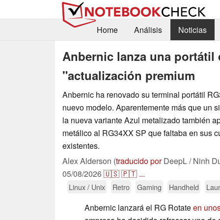
Home
Análisis
Noticias
Anbernic lanza una portátil
"actualización premium
Anbernic ha renovado su terminal portátil 
nuevo modelo. Aparentemente más que un sim
la nueva variante Azul metalizado también a
metálico al RG34XX SP que faltaba en sus cu
existentes.
Alex Alderson (
traducido por
DeepL / Ninh D
05/08/2026
🇺🇸
🇵🇹
...
Linux / Unix
Retro
Gaming
Handheld
Lau
Anbernic lanzará el RG Rotate
en unos