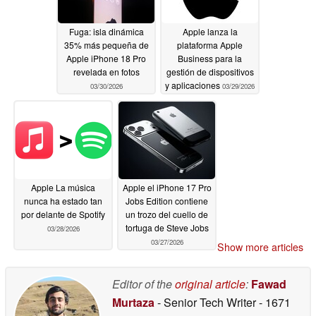
Fuga: isla dinámica
Apple lanza la
35% más pequeña de
plataforma Apple
Apple iPhone 18 Pro
Business para la
revelada en fotos
gestión de dispositivos
y aplicaciones
03/30/2026
03/29/2026
Apple La música
Apple el iPhone 17 Pro
nunca ha estado tan
Jobs Edition contiene
por delante de Spotify
un trozo del cuello de
tortuga de Steve Jobs
03/28/2026
03/27/2026
Show more articles
Editor of the
original article
:
Fawad
Murtaza
- Senior Tech Writer
- 1671