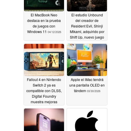
El MacBook Neo
El estudio Unbound
destaca en la prueba
del creador de
de juegos con
Resident Evil, Shinji
Windows 11
Mikami, adquirido por
04/12/2026
Shift Up, nuevo juego
en desarrollo
04/01/2026
Fallout 4 en Nintendo
Apple el iMac tendrá
Switch 2 ya es
una pantalla OLED en
compatible con DLSS,
tándem
03/30/2026
Digital Foundry
muestra mejoras
03/31/2026