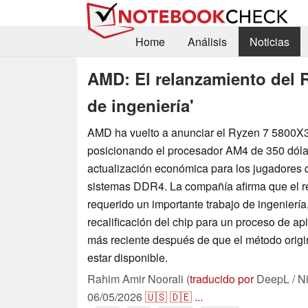
Home
Análisis
Noticias
AMD: El relanzamiento del 
de ingeniería'
AMD ha vuelto a anunciar el Ryzen 7 5800
posicionando el procesador AM4 de 350 dóla
actualización económica para los jugadores q
sistemas DDR4. La compañía afirma que el r
requerido un importante trabajo de ingeniería,
recalificación del chip para un proceso de a
más reciente después de que el método orig
estar disponible.
Rahim Amir Noorali (
traducido por
DeepL / N
06/05/2026
🇺🇸
🇩🇪
...