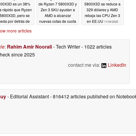
00X3D es un 38%
de Ryzen 7 5800X3D y
5800X3D se reduce a
 rápido que Ryzen
Zen 3 SKU ayudan a
329 dólares y AMD
 5800X3D, pero se
AMD a alcanzar
rebaja las CPU Zen 3
eda por detrás de
nuevas cotas de cuota
en EE.UU
11/04/2022
zen 7 7700X en la
de uso en la encuesta
ow more articles
rueba SiSoftware
sobre hardware de
ocessor Arithmetic
Steam
02/05/2023
03/29/2023
cle
:
Rahim Amir Noorali
- Tech Writer
- 1022 articles
check
since 2025
contact me via:
LinkedIn
Duy
- Editorial Assistant
- 816412 articles published on Notebo