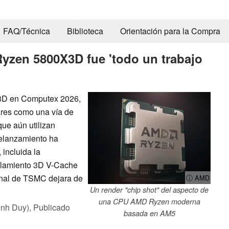
FAQ/Técnica
Biblioteca
Orientación para la Compra
Ryzen 5800X3D fue 'todo un trabajo
X3D en Computex 2026,
res como una vía de
ue aún utilizan
elanzamiento ha
 incluida la
pilamiento 3D V-Cache
inal de TSMC dejara de
ⓘ AMD
Un render "chip shot" del aspecto de
una CPU AMD Ryzen moderna
inh Duy),
Publicado
basada en AM5