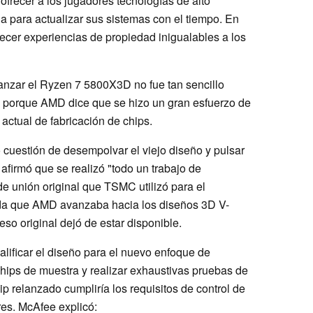
frecer a los jugadores tecnologías de alto
ia para actualizar sus sistemas con el tiempo. En
frecer experiencias de propiedad inigualables a los
lanzar el Ryzen 7 5800X3D no fue tan sencillo
, porque AMD dice que se hizo un gran esfuerzo de
actual de fabricación de chips.
 cuestión de desempolvar el viejo diseño y pulsar
afirmó que se realizó "todo un trabajo de
de unión original que TSMC utilizó para el
da que AMD avanzaba hacia los diseños 3D V-
o original dejó de estar disponible.
alificar el diseño para el nuevo enfoque de
 chips de muestra y realizar exhaustivas pruebas de
ip relanzado cumpliría los requisitos de control de
res. McAfee explicó: