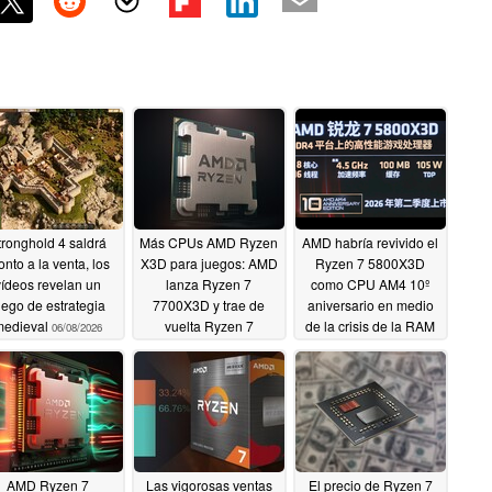
tronghold 4 saldrá
Más CPUs AMD Ryzen
AMD habría revivido el
onto a la venta, los
X3D para juegos: AMD
Ryzen 7 5800X3D
vídeos revelan un
lanza Ryzen 7
como CPU AM4 10º
uego de estrategia
7700X3D y trae de
aniversario en medio
medieval
vuelta Ryzen 7
de la crisis de la RAM
06/08/2026
5800X3D
DDR5
06/01/2026
04/18/2026
AMD Ryzen 7
Las vigorosas ventas
El precio de Ryzen 7