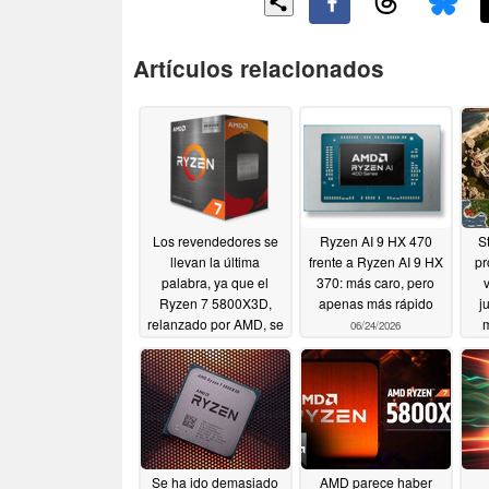
Artículos relacionados
Los revendedores se
Ryzen AI 9 HX 470
S
llevan la última
frente a Ryzen AI 9 HX
pr
palabra, ya que el
370: más caro, pero
Ryzen 7 5800X3D,
apenas más rápido
j
relanzado por AMD, se
06/24/2026
agota en cuestión de
minutos
06/27/2026
Se ha ido demasiado
AMD parece haber