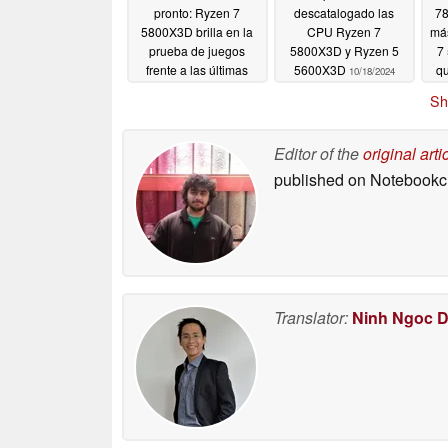
pronto: Ryzen 7
descatalogado las
78
5800X3D brilla en la
CPU Ryzen 7
más
prueba de juegos
5800X3D y Ryzen 5
7
frente a las últimas
5600X3D
qu
10/18/2024
CPUs incluyendo Core
Ry
Sh
Ultra 9 285K
p
01/15/2026
Pr
Editor of the
original arti
published on Notebook
Translator:
Ninh Ngoc 