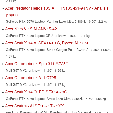
2.11 kg
Acer Predator Helios 16S AI PHN16S-I51-94NV - Análisis
y specs
GeForce RTX 5070 Laptop, Panther Lake Ultra 9 386H, 16.00", 2.2 kg
Acer Nitro V 15 AI ANV15-42
GeForce RTX 4050 Laptop GPU, unknown, 15.60", 2.1 kg
Acer Swift X 14 AI SFX14-61G, Ryzen AI 7 350
GeForce RTX 5060 Laptop, Strix / Gorgon Point Ryzen AI 7 350, 14.50",
1.57 kg
Acer Chromebook Spin 311 R725T
Mali-G57 MP2, unknown, 11.60", 1.26 kg
Acer Chromebook 311 C725
Mali-G57 MP2, unknown, 11.60", 1.17 kg
Acer Swift X 14 OLED SFX14-73G
GeForce RTX 5060 Laptop, Arrow Lake Ultra 7 255H, 14.50", 1.58 kg
Acer Swift 16 AI SF16-71T-75YX
Arc B390 Panther Lake iGPU, Panther Lake Ultra X7 358H, 16.00", 1.4