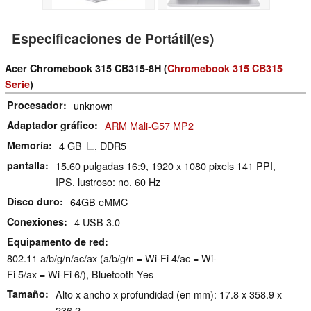
Especificaciones de Portátil(es)
Acer Chromebook 315 CB315-8H (
Chromebook 315 CB315
Serie
)
Procesador
unknown
Adaptador gráfico
ARM Mali-G57 MP2
Memoría
4 GB
, DDR5
pantalla
15.60 pulgadas 16:9, 1920 x 1080 pixels 141 PPI,
IPS, lustroso: no, 60 Hz
Disco duro
64GB eMMC
Conexiones
4 USB 3.0
Equipamento de red
802.11 a/b/g/n/ac/ax (a/b/g/n = Wi-Fi 4/ac = Wi-
Fi 5/ax = Wi-Fi 6/), Bluetooth Yes
Tamaño
Alto x ancho x profundidad (en mm): 17.8 x 358.9 x
236.2