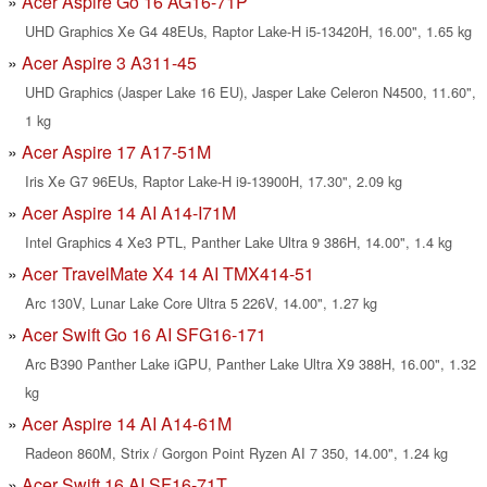
Acer Aspire Go 16 AG16-71P
UHD Graphics Xe G4 48EUs, Raptor Lake-H i5-13420H, 16.00", 1.65 kg
Acer Aspire 3 A311-45
UHD Graphics (Jasper Lake 16 EU), Jasper Lake Celeron N4500, 11.60",
1 kg
Acer Aspire 17 A17-51M
Iris Xe G7 96EUs, Raptor Lake-H i9-13900H, 17.30", 2.09 kg
Acer Aspire 14 AI A14-I71M
Intel Graphics 4 Xe3 PTL, Panther Lake Ultra 9 386H, 14.00", 1.4 kg
Acer TravelMate X4 14 AI TMX414-51
Arc 130V, Lunar Lake Core Ultra 5 226V, 14.00", 1.27 kg
Acer Swift Go 16 AI SFG16-171
Arc B390 Panther Lake iGPU, Panther Lake Ultra X9 388H, 16.00", 1.32
kg
Acer Aspire 14 AI A14-61M
Radeon 860M, Strix / Gorgon Point Ryzen AI 7 350, 14.00", 1.24 kg
Acer Swift 16 AI SF16-71T