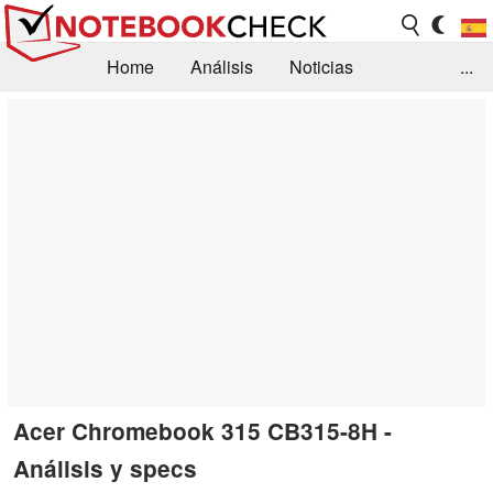
Home
Análisis
Noticias
...
FAQ/Técnica
Biblioteca
Orientación para la Compra
Busca
Contacto
Acer Chromebook 315 CB315-8H -
Análisis y specs