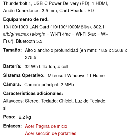
Thunderbolt 4, USB-C Power Delivery (PD), 1 HDMI,
Audio Conexiones: 3.5 mm, Card Reader: SD
Equipamento de red
10/100/1000 LAN Card (10/100/1000MBit/s), 802.11
a/b/g/n/ac/ax (a/b/g/n = Wi-Fi 4/ac = Wi-Fi 5/ax = Wi-
Fi 6/), Bluetooth 5.3
Tamaño
Alto x ancho x profundidad (en mm): 18.9 x 356.8 x
275.5
Battería
32 Wh Litio-Ion, 4-cell
Sistema Operativo
Microsoft Windows 11 Home
Cámara
Cámara principal: 2 MPix
Características adicionales
Altavoces: Stereo, Teclado: Chiclet, Luz de Teclado:
si
Peso
2.2 kg
Enlaces
Acer Pagina de inicio
Acer sección de portatiles