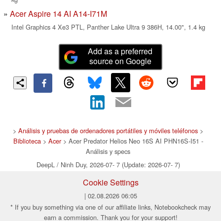
Acer Aspire 14 AI A14-I71M
Intel Graphics 4 Xe3 PTL, Panther Lake Ultra 9 386H, 14.00", 1.4 kg
Add as a preferred
source on Google
>
Análisis y pruebas de ordenadores portátiles y móviles teléfonos
>
Biblioteca
>
Acer
> Acer Predator Helios Neo 16S AI PHN16S-I51 -
Análisis y specs
DeepL / Ninh Duy, 2026-07- 7 (Update: 2026-07- 7)
Cookie Settings
| 02.08.2026 06:05
* If you buy something via one of our affiliate links, Notebookcheck may
earn a commission. Thank you for your support!