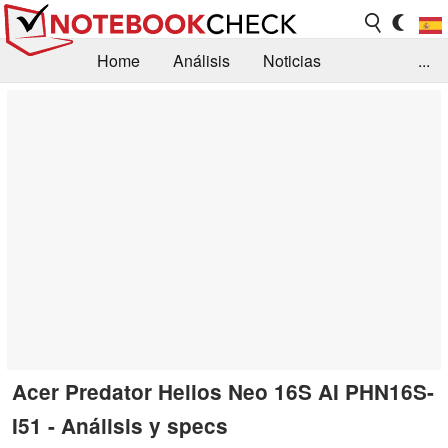
Home
Análisis
Noticias
...
FAQ/Técnica
Biblioteca
Orientación para la Compra
Busca
Contacto
Acer Predator Helios Neo 16S AI PHN16S-
I51 - Análisis y specs