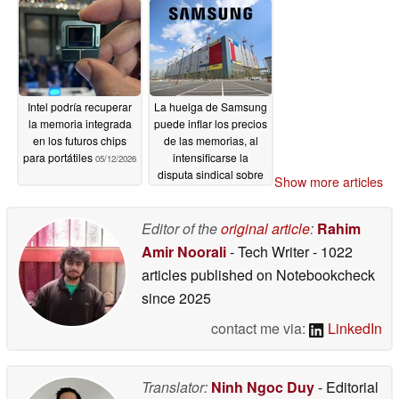
precios
05/14/2026
Intel podría recuperar
La huelga de Samsung
la memoria integrada
puede inflar los precios
en los futuros chips
de las memorias, al
para portátiles
intensificarse la
05/12/2026
disputa sindical sobre
Show more articles
los beneficios
05/08/2026
Editor of the
original article
:
Rahim
Amir Noorali
- Tech Writer
- 1022
articles published on Notebookcheck
since 2025
contact me via:
LinkedIn
Translator:
Ninh Ngoc Duy
- Editorial