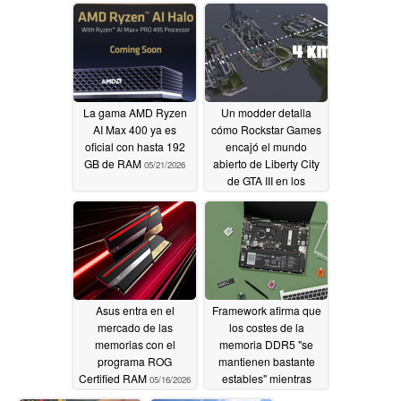
La gama AMD Ryzen
Un modder detalla
AI Max 400 ya es
cómo Rockstar Games
oficial con hasta 192
encajó el mundo
GB de RAM
abierto de Liberty City
05/21/2026
de GTA III en los
míseros 32 MB de
memoria de la PS2
05/17/2026
Asus entra en el
Framework afirma que
mercado de las
los costes de la
memorias con el
memoria DDR5 "se
programa ROG
mantienen bastante
Certified RAM
estables" mientras
05/16/2026
vuelve a subir los