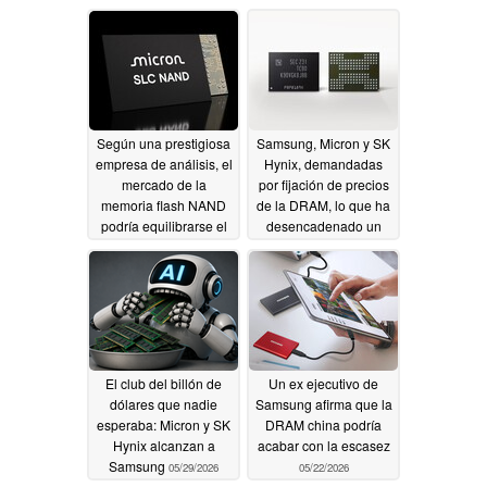
Según una prestigiosa
Samsung, Micron y SK
empresa de análisis, el
Hynix, demandadas
mercado de la
por fijación de precios
memoria flash NAND
de la DRAM, lo que ha
podría equilibrarse el
desencadenado un
próximo año.
«RAMpocalipsis» ante
07/22/2026
la vertiginosa subida
de los precios de la
memoria
07/03/2026
El club del billón de
Un ex ejecutivo de
dólares que nadie
Samsung afirma que la
esperaba: Micron y SK
DRAM china podría
Hynix alcanzan a
acabar con la escasez
Samsung
05/29/2026
05/22/2026