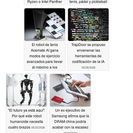
Ryzen o Intel Panther
tenis, pádel y pickleball
Lake y 64 GB de RAM
a mejorar con sesiones
LPCAMM2
de entrenamiento
05/30/2026
adaptativo
05/29/2026
El robot de tenis
TrapDoor se propuso
Acemate AI gana
envenenar las
modos de ejercicio
herramientas de
avanzados para llevar
codificación de la IA
al máximo a los
05/26/2026
jugadores NTRP 1.0 a
5.0
05/28/2026
"El futuro ya está aquí":
Un ex ejecutivo de
Por qué este robot
Samsung afirma que la
humanoide necesita
DRAM china podría
cuatro brazos
acabar con la escasez
05/23/2026