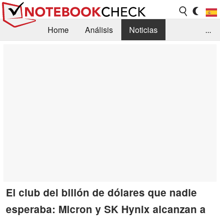
Home
Análisis
Noticias
...
FAQ/Técnica
Biblioteca
Orientación para la Compra
Busca
Contacto
El club del billón de dólares que nadie
esperaba: Micron y SK Hynix alcanzan a