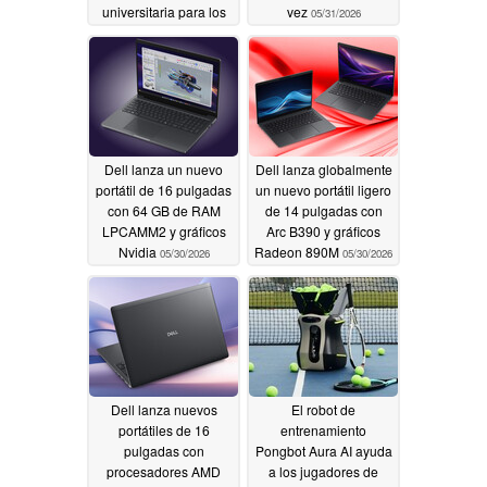
universitaria para los
vez
05/31/2026
nuevos empleados, a
medida que la IA
centra su atención en
la creatividad
07/09/2026
Dell lanza un nuevo
Dell lanza globalmente
portátil de 16 pulgadas
un nuevo portátil ligero
con 64 GB de RAM
de 14 pulgadas con
LPCAMM2 y gráficos
Arc B390 y gráficos
Nvidia
Radeon 890M
05/30/2026
05/30/2026
Dell lanza nuevos
El robot de
portátiles de 16
entrenamiento
pulgadas con
Pongbot Aura AI ayuda
procesadores AMD
a los jugadores de