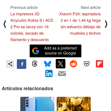
Previous article
Next article
La impresora 3D
Xiaomi P30: aspiradora
Anycubic Kobra S1 ACE
2 en 1 de 1,46 kg llega
⟨
⟩
2 Pro se lanza con 16
sin esfuerzo debajo de
colores, secado de
muebles y techos
filamento y descuento
Add as a preferred
source on Google
Artículos relacionados