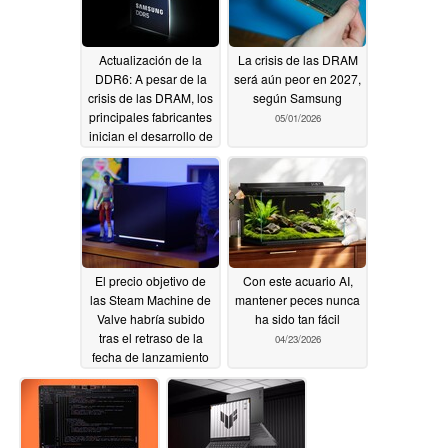
Actualización de la
La crisis de las DRAM
DDR6: A pesar de la
será aún peor en 2027,
crisis de las DRAM, los
según Samsung
principales fabricantes
05/01/2026
inician el desarrollo de
la DDR6
05/05/2026
El precio objetivo de
Con este acuario AI,
las Steam Machine de
mantener peces nunca
Valve habría subido
ha sido tan fácil
tras el retraso de la
04/23/2026
fecha de lanzamiento
04/29/2026