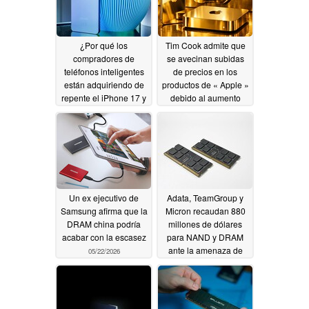
¿Por qué los
Tim Cook admite que
compradores de
se avecinan subidas
teléfonos inteligentes
de precios en los
están adquiriendo de
productos de « Apple »
repente el iPhone 17 y
debido al aumento
el Galaxy S26?
vertiginoso de los
costes de los chips de
08/05/2026
memoria
06/18/2026
Un ex ejecutivo de
Adata, TeamGroup y
Samsung afirma que la
Micron recaudan 880
DRAM china podría
millones de dólares
acabar con la escasez
para NAND y DRAM
ante la amenaza de
05/22/2026
escasez
05/21/2026