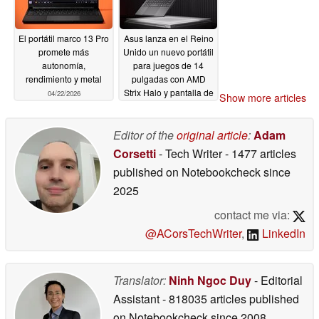
El portátil marco 13 Pro
Asus lanza en el Reino
promete más
Unido un nuevo portátil
autonomía,
para juegos de 14
rendimiento y metal
pulgadas con AMD
Strix Halo y pantalla de
04/22/2026
Show more articles
165 Hz
04/21/2026
Editor of the
original article
:
Adam
Corsetti
- Tech Writer
- 1477 articles
published on Notebookcheck
since
2025
contact me via:
@ACorsTechWriter
,
LinkedIn
Translator:
Ninh Ngoc Duy
- Editorial
Assistant
- 818035 articles published
on Notebookcheck
since 2008