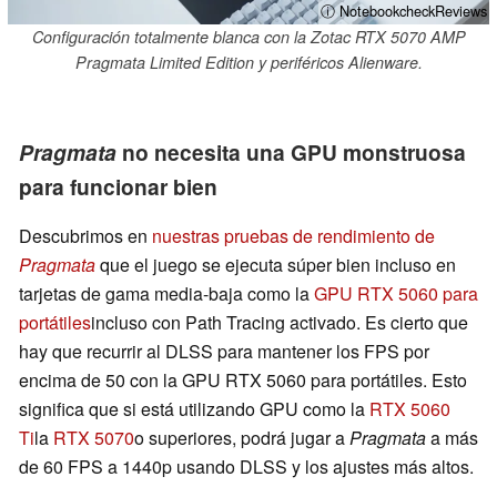
ⓘ NotebookcheckReviews
Configuración totalmente blanca con la Zotac RTX 5070 AMP
Pragmata Limited Edition y periféricos Alienware.
Pragmata
no necesita una GPU monstruosa
para funcionar bien
Descubrimos en
nuestras pruebas de rendimiento de
Pragmata
que el juego se ejecuta súper bien incluso en
tarjetas de gama media-baja como la
GPU RTX 5060 para
portátiles
incluso con Path Tracing activado. Es cierto que
hay que recurrir al DLSS para mantener los FPS por
encima de 50 con la GPU RTX 5060 para portátiles. Esto
significa que si está utilizando GPU como la
RTX 5060
Ti
la
RTX 5070
o superiores, podrá jugar a
Pragmata
a más
de 60 FPS a 1440p usando DLSS y los ajustes más altos.