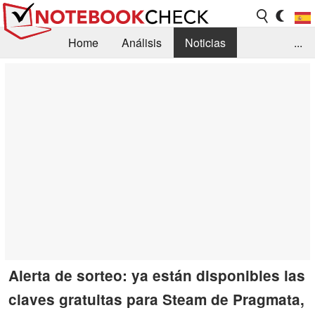
Home
Análisis
Noticias
...
FAQ/Técnica
Biblioteca
Orientación para la Compra
Busca
Contacto
Alerta de sorteo: ya están disponibles las
claves gratuitas para Steam de Pragmata,