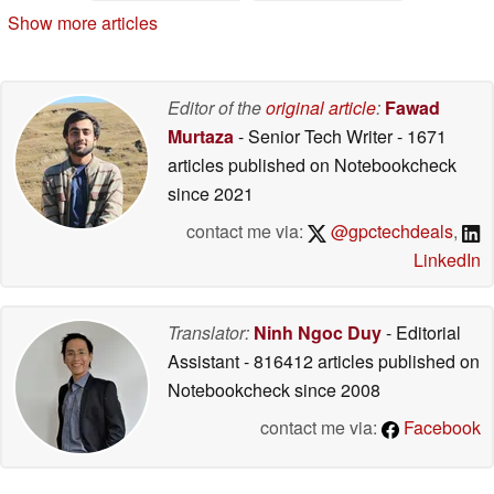
antipiratería
alcanza a la de PS5
04/18/2026
Show more articles
04/17/2026
Editor of the
original article
:
Fawad
Murtaza
- Senior Tech Writer
- 1671
articles published on Notebookcheck
since 2021
contact me via:
@gpctechdeals
,
LinkedIn
Translator:
Ninh Ngoc Duy
- Editorial
Assistant
- 816412 articles published on
Notebookcheck
since 2008
contact me via:
Facebook