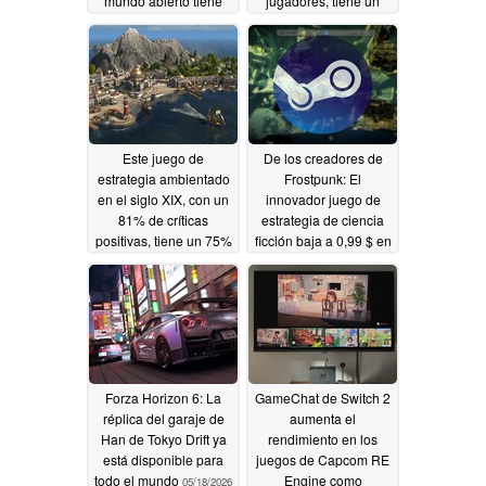
mundo abierto tiene
jugadores, tiene un
actualmente un 50%
50% de descuento en
de descuento
Steam
05/21/2026
05/20/2026
Este juego de
De los creadores de
estrategia ambientado
Frostpunk: El
en el siglo XIX, con un
innovador juego de
81% de críticas
estrategia de ciencia
positivas, tiene un 75%
ficción baja a 0,99 $ en
de descuento en
Steam
05/18/2026
Steam
05/19/2026
Forza Horizon 6: La
GameChat de Switch 2
réplica del garaje de
aumenta el
Han de Tokyo Drift ya
rendimiento en los
está disponible para
juegos de Capcom RE
todo el mundo
Engine como
05/18/2026