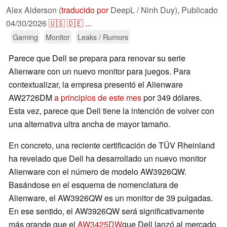
Alex Alderson (
traducido por
DeepL / Ninh Duy),
Publicado
04/30/2026
🇺🇸
🇩🇪
...
Gaming
Monitor
Leaks / Rumors
Parece que Dell se prepara para renovar su serie
Alienware con un nuevo monitor para juegos. Para
contextualizar, la empresa presentó el Alienware
AW2726DM
a principios de este mes
por 349 dólares.
Esta vez, parece que Dell tiene la intención de volver con
una alternativa ultra ancha de mayor tamaño.
En concreto, una reciente certificación de TÜV Rheinland
ha revelado que Dell ha desarrollado un nuevo monitor
Alienware con el número de modelo AW3926QW.
Basándose en el esquema de nomenclatura de
Alienware, el AW3926QW es un monitor de 39 pulgadas.
En ese sentido, el AW3926QW será significativamente
más grande que el
AW3425DW
que Dell lanzó al mercado