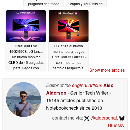
pulgadas con modo
capas y 1500 nits de
dual
brillo máximo
05/10/2026
05/02/2026
UltraGear Evo
LG lanza el nuevo
45GX950B: LG lanza
monitor para juegos
un nuevo monitor
UltraGear 32GX850B
OLED de 45 pulgadas
con importantes
para juegos con
cambios respecto al
Show more articles
reescalado 5K2K
modelo anterior
integrado
05/02/2026
05/02/2026
Editor of the
original article
:
Alex
Alderson
- Senior Tech Writer
-
15145 articles published on
Notebookcheck
since 2018
contact me via:
@aldersonaj
,
Bluesky