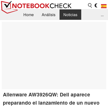
Home
Análisis
Noticias
...
FAQ/Técnica
Biblioteca
Orientación para la Compra
Busca
Contacto
Alienware AW3926QW: Dell aparece
preparando el lanzamiento de un nuevo