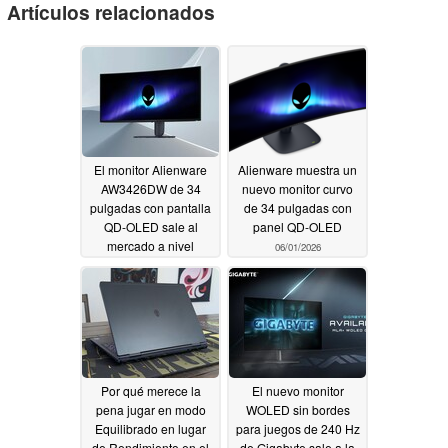
Artículos relacionados
El monitor Alienware
Alienware muestra un
AW3426DW de 34
nuevo monitor curvo
pulgadas con pantalla
de 34 pulgadas con
QD-OLED sale al
panel QD-OLED
mercado a nivel
06/01/2026
mundial con la
tecnología Penta
Tandem
07/09/2026
Por qué merece la
El nuevo monitor
pena jugar en modo
WOLED sin bordes
Equilibrado en lugar
para juegos de 240 Hz
de Rendimiento en el
de Gigabyte sale a la