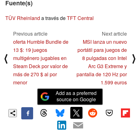
Fuente(s)
TÜV Rheinland
a través de
TFT Central
Previous article
Next article
oferta Humble Bundle de
MSI lanza un nuevo
13 $: 19 juegos
portátil para juegos de
⟨
⟩
multigénero jugables en
8 pulgadas con Intel
Steam Deck por valor de
Arc G3 Extreme y
más de 270 $ al por
pantalla de 120 Hz por
menor
1.599 euros
Add as a preferred
source on Google