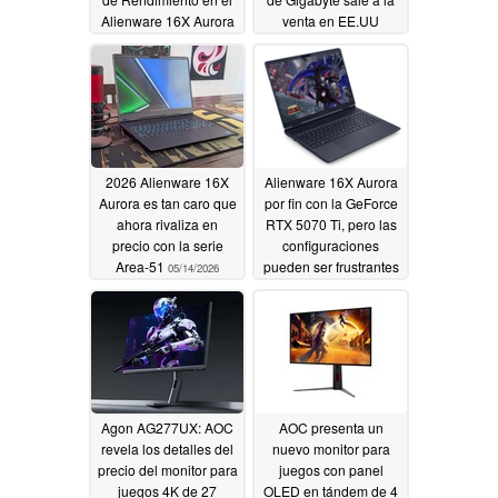
Alienware 16X Aurora
venta en EE.UU
05/15/2026
05/14/2026
2026 Alienware 16X
Alienware 16X Aurora
Aurora es tan caro que
por fin con la GeForce
ahora rivaliza en
RTX 5070 Ti, pero las
precio con la serie
configuraciones
Area-51
pueden ser frustrantes
05/14/2026
05/13/2026
Agon AG277UX: AOC
AOC presenta un
revela los detalles del
nuevo monitor para
precio del monitor para
juegos con panel
juegos 4K de 27
OLED en tándem de 4