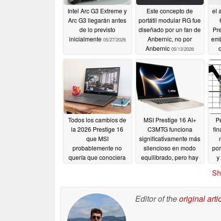
Intel Arc G3 Extreme y
Este concepto de
el 
Arc G3 llegarán antes
portátil modular RG fue
de lo previsto
diseñado por un fan de
Pre
inicialmente
Anbernic, no por
emb
05/27/2026
Anbernic
05/13/2026
Todos los cambios de
MSI Prestige 16 AI+
Pe
la 2026 Prestige 16
C3MTG funciona
fin
que MSI
significativamente más
probablemente no
silencioso en modo
por
quería que conociera
equilibrado, pero hay
y
una pega
pl
05/08/2026
05/08/2026
Sh
sus
Editor of the
original arti