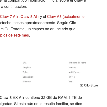
e ha compartido información inicial sobre el Claw 8
 a continuación.
Claw 7 AI+
,
Claw 8 AI+
y el
Claw A8
(actualmente
ieciocho meses aproximadamente. Según Ollo
Arc G3 Extreme, un chipset no anunciado que
ipios de este mes
.
ⓘ Ollo Store
 Claw 8 EX AI+ contiene 32 GB de RAM, 1 TB de
adas. Si esto aún no le resulta familiar, se dice