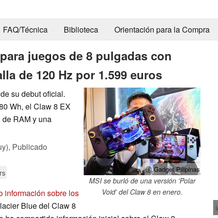
FAQ/Técnica
Biblioteca
Orientación para la Compra
 para juegos de 8 pulgadas con
alla de 120 Hz por 1.599 euros
e su debut oficial.
 80 Wh, el Claw 8 EX
GB de RAM y una
uy),
Publicado
ⓘ Gadget Pilipinas
rs
MSI se burló de una versión 'Polar
Void' del Claw 8 en enero.
o información sobre los
lacier Blue del Claw 8