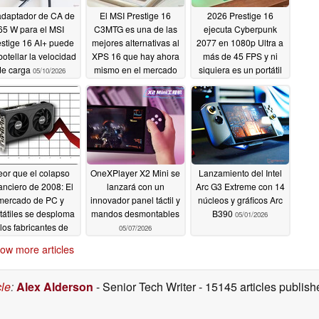
adaptador de CA de
El MSI Prestige 16
2026 Prestige 16
65 W para el MSI
C3MTG es una de las
ejecuta Cyberpunk
stige 16 AI+ puede
mejores alternativas al
2077 en 1080p Ultra a
otellar la velocidad
XPS 16 que hay ahora
más de 45 FPS y ni
de carga
mismo en el mercado
siquiera es un portátil
05/10/2026
para juegos
05/09/2026
05/08/2026
or que el colapso
OneXPlayer X2 Mini se
Lanzamiento del Intel
anciero de 2008: El
lanzará con un
Arc G3 Extreme con 14
mercado de PC y
innovador panel táctil y
núcleos y gráficos Arc
tátiles se desploma
mandos desmontables
B390
05/01/2026
 los fabricantes de
05/07/2026
acas base reducen
ow more articles
 objetivos de envíos
05/07/2026
cle
:
Alex Alderson
- Senior Tech Writer
- 15145 articles publi