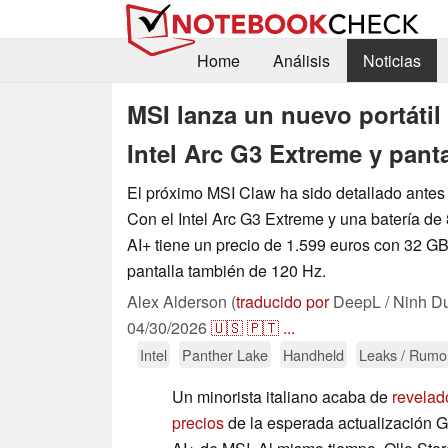
Home
Análisis
Noticias
MSI lanza un nuevo portátil
Intel Arc G3 Extreme y pant
El próximo MSI Claw ha sido detallado antes d
Con el Intel Arc G3 Extreme y una batería de
AI+ tiene un precio de 1.599 euros con 32 
pantalla también de 120 Hz.
Alex Alderson (
traducido por
DeepL / Ninh D
04/30/2026
🇺🇸
🇵🇹
...
Intel
Panther Lake
Handheld
Leaks / Rumo
Un minorista italiano acaba de
revelad
precios
de la esperada actualización G