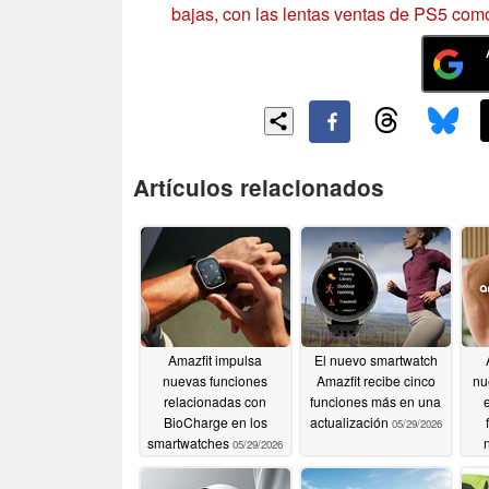
bajas, con las lentas ventas de PS5 como
Artículos relacionados
Amazfit impulsa
El nuevo smartwatch
nuevas funciones
Amazfit recibe cinco
nu
relacionadas con
funciones más en una
BioCharge en los
actualización
05/29/2026
smartwatches
05/29/2026
gr