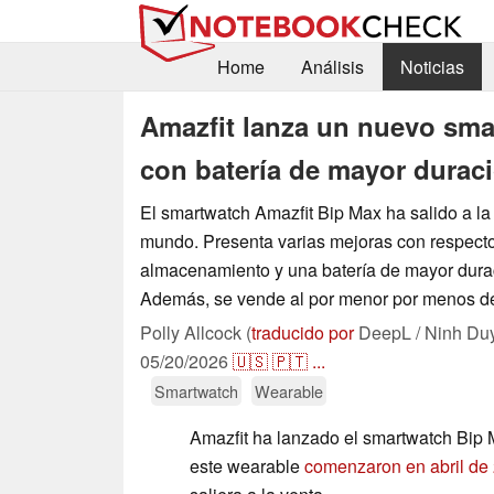
Home
Análisis
Noticias
Amazfit lanza un nuevo sma
con batería de mayor durac
El smartwatch Amazfit Bip Max ha salido a la 
mundo. Presenta varias mejoras con respect
almacenamiento y una batería de mayor dura
Además, se vende al por menor por menos de
Polly Allcock (
traducido por
DeepL / Ninh Du
05/20/2026
🇺🇸
🇵🇹
...
Smartwatch
Wearable
Amazfit ha lanzado el smartwatch Bip 
este wearable
comenzaron en abril de