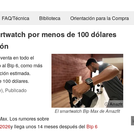
FAQ/Técnica
Biblioteca
Orientación para la Compra
rtwatch por menos de 100 dólares
ión
venta en todo el
o al Bip 6, como más
ción estimada.
 100 dólares.
y),
Publicado
ⓘ Amazfit
El smartwatch Bip Max de Amazfit
Max. Los rumores sobre
 2026
y llega unos 14 meses después del
Bip 6