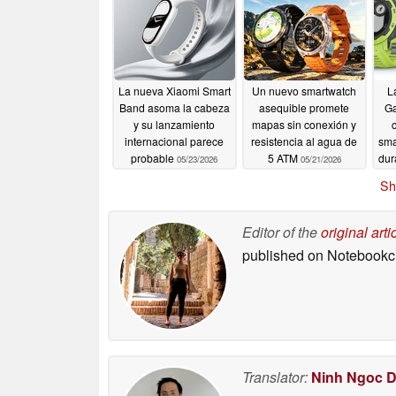
La nueva Xiaomi Smart
Un nuevo smartwatch
L
Band asoma la cabeza
asequible promete
Ga
y su lanzamiento
mapas sin conexión y
c
internacional parece
resistencia al agua de
sma
probable
5 ATM
dur
05/23/2026
05/21/2026
Sh
Editor of the
original arti
published on Notebook
Translator:
Ninh Ngoc 