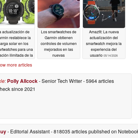
a actualización de
Los smartwatches de
Amazfit: La nueva
rmin restablece la
Garmin obtienen
actualización del
arga solar en los
controles de volumen
smartwatch mejora la
rtwatches para una
mejorados en las
experiencia del
ación ilimitada de la
nuevas
usuario
05/14/2026
batería
actualizaciones beta
05/19/2026
ow more articles
05/19/2026
cle
:
Polly Allcock
- Senior Tech Writer
- 5964 articles
check
since 2021
Duy
- Editorial Assistant
- 818035 articles published on Notebo