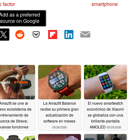
 factor
smartphone
Add as a preferred
source on Google
Amazfit se une al
La Amazfit Balance
El nuevo smartwatch
evo ecosistema de
recibe su primera gran
económico de Xiaomi
entrenamiento de
actualización de
se globaliza con una
fuerza de Strava;
software en meses
brillante pantalla
nuevas funciones
AMOLED
05/26/2026
05/25/2026
atuitas para todos
05/26/2026