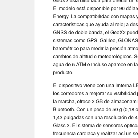
GeoX2 está diseñada para ofrecer un s
El modelo está disponible por 90 dóla
Energy. La compatibilidad con mapas y
características que ayuda al reloj a de
GNSS de doble banda, el GeoX2 puede o
sistemas como GPS, Galileo, GLONASS
barométrico para medir la presión atmos
cambios de altitud o meteorológicos. S
agua de 5 ATM e incluso aparece en la
producto.
El dispositivo viene con una linterna 
los corredores a mejorar su visibilida
la marcha, ofrece 2 GB de almacenamie
Bluetooth. Con un peso de 50 g (0,18
1,43 pulgadas con una resolución de 46
Glass 3. El sistema de sensores ópticos
frecuencia cardiaca y realizar así un 