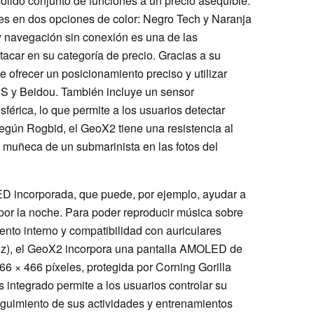
ólido conjunto de funciones a un precio asequible.
res en dos opciones de color: Negro Tech y Naranja
 navegación sin conexión es una de las
stacar en su categoría de precio. Gracias a su
frecer un posicionamiento preciso y utilizar
 y Beidou. También incluye un sensor
férica, lo que permite a los usuarios detectar
egún Rogbid, el GeoX2 tiene una resistencia al
 muñeca de un submarinista en las fotos del
LED incorporada, que puede, por ejemplo, ayudar a
d por la noche. Para poder reproducir música sobre
nto interno y compatibilidad con auriculares
 oz), el GeoX2 incorpora una pantalla AMOLED de
6 × 466 píxeles, protegida por Corning Gorilla
 integrado permite a los usuarios controlar su
seguimiento de sus actividades y entrenamientos