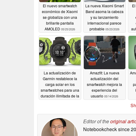
El nuevo smartwatch
La nueva Xiaomi Smart
El
económico de Xiaomi
Band asoma la cabeza
se globaliza con una
y su lanzamiento
brillante pantalla
internacional parece
AMOLED
probable
au
05/25/2026
05/23/2026
La actualización de
Amazfit: La nueva
Ama
Garmin restablece la
actualización del
carga solar en los
smartwatch mejora la
p
smartwatches para una
experiencia del
duración ilimitada de la
usuario
05/14/2026
batería
05/19/2026
Sh
Editor of the
original arti
Notebookcheck
since 2