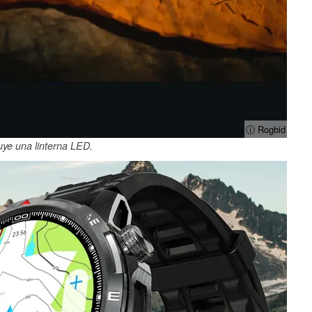
ⓘ Rogbid
uye una linterna LED.