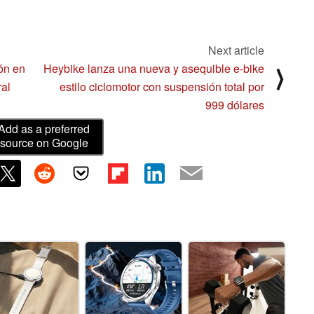
Next article
ón en
Heybike lanza una nueva y asequible e-bike
⟩
ral
estilo ciclomotor con suspensión total por
999 dólares
Add as a preferred
source on Google