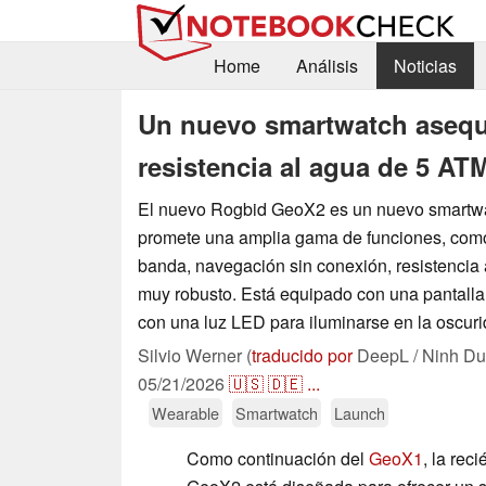
Home
Análisis
Noticias
Un nuevo smartwatch asequ
resistencia al agua de 5 AT
El nuevo Rogbid GeoX2 es un nuevo smartw
promete una amplia gama de funciones, co
banda, navegación sin conexión, resistencia 
muy robusto. Está equipado con una pantal
con una luz LED para iluminarse en la oscuri
Silvio Werner (
traducido por
DeepL / Ninh Du
05/21/2026
🇺🇸
🇩🇪
...
Wearable
Smartwatch
Launch
Como continuación del
GeoX1
, la rec