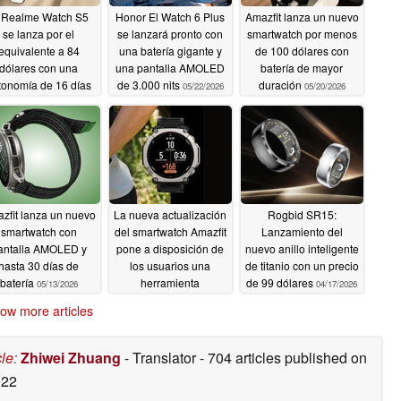
 Realme Watch S5
Honor El Watch 6 Plus
Amazfit lanza un nuevo
se lanza por el
se lanzará pronto con
smartwatch por menos
equivalente a 84
una batería gigante y
de 100 dólares con
dólares con una
una pantalla AMOLED
batería de mayor
tonomía de 16 días
de 3.000 nits
duración
05/22/2026
05/20/2026
05/22/2026
zfit lanza un nuevo
La nueva actualización
Rogbid SR15:
smartwatch con
del smartwatch Amazfit
Lanzamiento del
antalla AMOLED y
pone a disposición de
nuevo anillo inteligente
hasta 30 días de
los usuarios una
de titanio con un precio
batería
herramienta
de 99 dólares
05/13/2026
04/17/2026
relacionada con la
ow more articles
frecuencia cardiaca
05/13/2026
cle
:
Zhiwei Zhuang
- Translator
- 704 articles published on
022