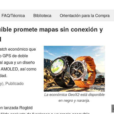
FAQ/Técnica
Biblioteca
Orientación para la Compra
ible promete mapas sin conexión y
M
atch económico que
mo GPS de doble
al agua y un diseño
la AMOLED, así como
dad.
y),
Publicado
ⓘ Rogbid
La económica GeoX2 está disponible
en negro y naranja.
ién lanzada Rogbid