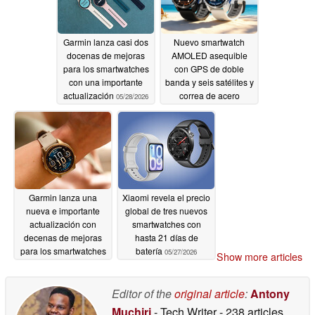
Garmin lanza casi dos
Nuevo smartwatch
docenas de mejoras
AMOLED asequible
para los smartwatches
con GPS de doble
con una importante
banda y seis satélites y
actualización
correa de acero
05/28/2026
inoxidable gratuita
05/27/2026
Garmin lanza una
Xiaomi revela el precio
nueva e importante
global de tres nuevos
actualización con
smartwatches con
decenas de mejoras
hasta 21 días de
para los smartwatches
batería
05/27/2026
Show more articles
de gama alta
05/27/2026
Editor of the
original article
:
Antony
Muchiri
- Tech Writer
- 238 articles