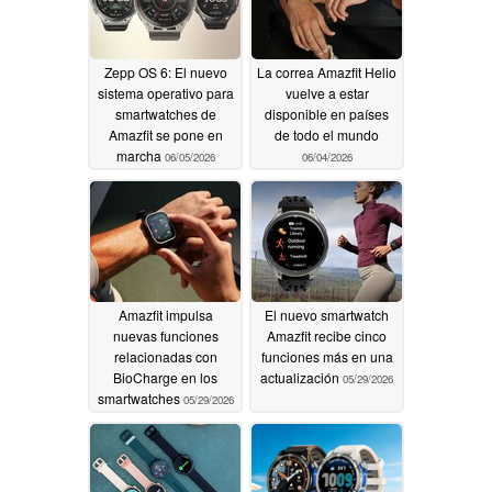
Zepp OS 6: El nuevo
La correa Amazfit Helio
sistema operativo para
vuelve a estar
smartwatches de
disponible en países
Amazfit se pone en
de todo el mundo
marcha
06/05/2026
06/04/2026
Amazfit impulsa
El nuevo smartwatch
nuevas funciones
Amazfit recibe cinco
relacionadas con
funciones más en una
BioCharge en los
actualización
05/29/2026
smartwatches
05/29/2026